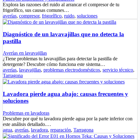
Explora las razones del ruido al arrancar el compresor de tu
frigorífico, sus causas comunes…
averías
,
compresor
,
frigorífico
,
ruido
,
soluciones
Diagnóstico de un lavavajillas que no detecta la
pastilla
Averías en lavavajillas
¿Tiene problemas tu lavavajillas para detectar la pastilla de
detergente? Descubre cómo funciona este sistema…
averías
,
lavavajillas
,
problemas electrodomésticos
,
servicio técnico
,
Tarragona
Lavadora pierde agua abajo: causas frecuentes y
soluciones
Problemas en lavadoras
Descubre por qué tu lavadora pierde agua por la parte inferior con
este análisis detallado.…
agua
,
averías
,
lavadora
,
reparación
,
Tarragona