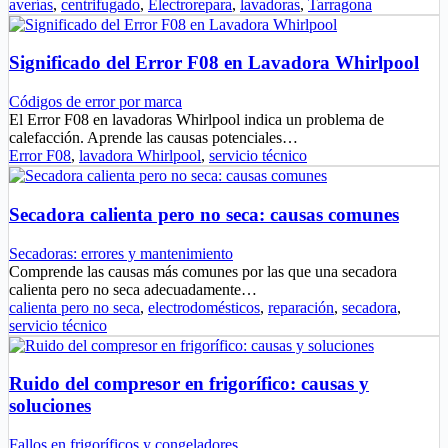
averías
,
centrifugado
,
Electrorepara
,
lavadoras
,
Tarragona
Significado del Error F08 en Lavadora Whirlpool
Códigos de error por marca
El Error F08 en lavadoras Whirlpool indica un problema de
calefacción. Aprende las causas potenciales…
Error F08
,
lavadora Whirlpool
,
servicio técnico
Secadora calienta pero no seca: causas comunes
Secadoras: errores y mantenimiento
Comprende las causas más comunes por las que una secadora
calienta pero no seca adecuadamente…
calienta pero no seca
,
electrodomésticos
,
reparación
,
secadora
,
servicio técnico
Ruido del compresor en frigorífico: causas y
soluciones
Fallos en frigoríficos y congeladores