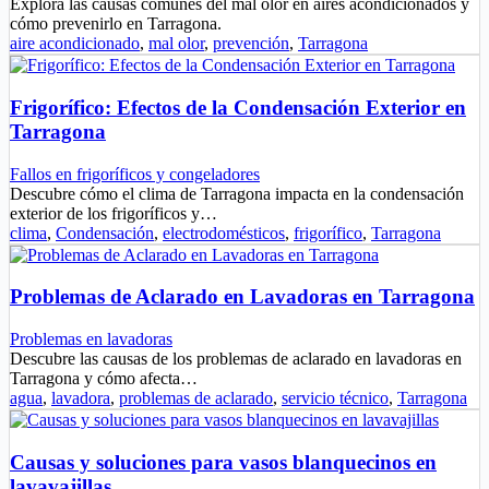
Explora las causas comunes del mal olor en aires acondicionados y
cómo prevenirlo en Tarragona.
aire acondicionado
,
mal olor
,
prevención
,
Tarragona
Frigorífico: Efectos de la Condensación Exterior en
Tarragona
Fallos en frigoríficos y congeladores
Descubre cómo el clima de Tarragona impacta en la condensación
exterior de los frigoríficos y…
clima
,
Condensación
,
electrodomésticos
,
frigorífico
,
Tarragona
Problemas de Aclarado en Lavadoras en Tarragona
Problemas en lavadoras
Descubre las causas de los problemas de aclarado en lavadoras en
Tarragona y cómo afecta…
agua
,
lavadora
,
problemas de aclarado
,
servicio técnico
,
Tarragona
Causas y soluciones para vasos blanquecinos en
lavavajillas