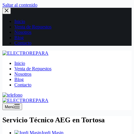
Saltar al contenido
Inicio
Venta de Repuestos
Nosotros
Blog
Contacto
Inicio
Venta de Repuestos
Nosotros
Blog
Contacto
Menú
Servicio Técnico AEG en Tortosa
Jordi Masip