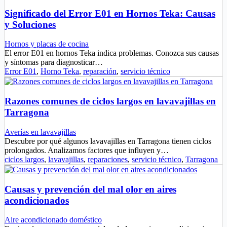
Significado del Error E01 en Hornos Teka: Causas
y Soluciones
Hornos y placas de cocina
El error E01 en hornos Teka indica problemas. Conozca sus causas
y síntomas para diagnosticar…
Error E01
,
Horno Teka
,
reparación
,
servicio técnico
Razones comunes de ciclos largos en lavavajillas en
Tarragona
Averías en lavavajillas
Descubre por qué algunos lavavajillas en Tarragona tienen ciclos
prolongados. Analizamos factores que influyen y…
ciclos largos
,
lavavajillas
,
reparaciones
,
servicio técnico
,
Tarragona
Causas y prevención del mal olor en aires
acondicionados
Aire acondicionado doméstico