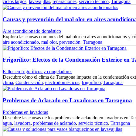
ciclos largos
,
lavavajillas
,
reparaciones
,
servicio técnico
,
Tarragona
Causas y prevención del mal olor en aires acondicion
Aire acondicionado doméstico
Explora las causas comunes del mal olor en aires acondicionados y c
aire acondicionado
,
mal olor
,
prevención
,
Tarragona
Frigorífico: Efectos de la Condensación Exterior en 
Fallos en frigoríficos y congeladores
Descubre cómo el clima de Tarragona impacta en la condensación exte
clima
,
Condensación
,
electrodomésticos
,
frigorífico
,
Tarragona
Problemas de Aclarado en Lavadoras en Tarragona
Problemas en lavadoras
Descubre las causas de los problemas de aclarado en lavadoras en T
agua
,
lavadora
,
problemas de aclarado
,
servicio técnico
,
Tarragona