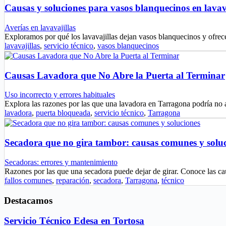
Causas y soluciones para vasos blanquecinos en lavav
Averías en lavavajillas
Exploramos por qué los lavavajillas dejan vasos blanquecinos y ofrec
lavavajillas
,
servicio técnico
,
vasos blanquecinos
Causas Lavadora que No Abre la Puerta al Terminar
Uso incorrecto y errores habituales
Explora las razones por las que una lavadora en Tarragona podría no 
lavadora
,
puerta bloqueada
,
servicio técnico
,
Tarragona
Secadora que no gira tambor: causas comunes y solu
Secadoras: errores y mantenimiento
Razones por las que una secadora puede dejar de girar. Conoce las
fallos comunes
,
reparación
,
secadora
,
Tarragona
,
técnico
Destacamos
Servicio Técnico Edesa en Tortosa