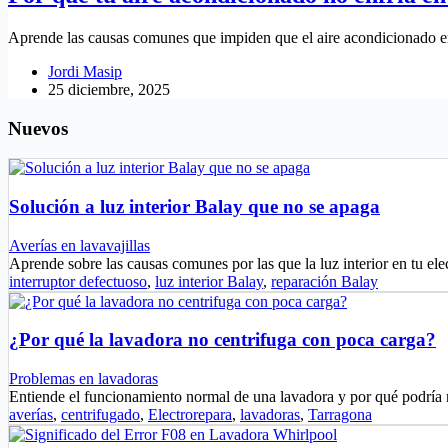
Aprende las causas comunes que impiden que el aire acondicionado en
Jordi Masip
25 diciembre, 2025
Nuevos
Solución a luz interior Balay que no se apaga
Averías en lavavajillas
Aprende sobre las causas comunes por las que la luz interior en tu e
interruptor defectuoso
,
luz interior Balay
,
reparación Balay
¿Por qué la lavadora no centrifuga con poca carga?
Problemas en lavadoras
Entiende el funcionamiento normal de una lavadora y por qué podría
averías
,
centrifugado
,
Electrorepara
,
lavadoras
,
Tarragona