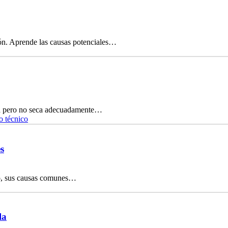
ón. Aprende las causas potenciales…
ta pero no seca adecuadamente…
o técnico
s
ico, sus causas comunes…
la