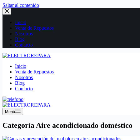
Saltar al contenido
Inicio
Venta de Repuestos
Nosotros
Blog
Contacto
Inicio
Venta de Repuestos
Nosotros
Blog
Contacto
Menú
Categoría
Aire acondicionado doméstico