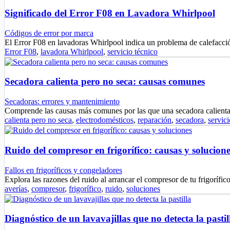
Significado del Error F08 en Lavadora Whirlpool
Códigos de error por marca
El Error F08 en lavadoras Whirlpool indica un problema de calefacci
Error F08
,
lavadora Whirlpool
,
servicio técnico
Secadora calienta pero no seca: causas comunes
Secadoras: errores y mantenimiento
Comprende las causas más comunes por las que una secadora calien
calienta pero no seca
,
electrodomésticos
,
reparación
,
secadora
,
servici
Ruido del compresor en frigorífico: causas y solucione
Fallos en frigoríficos y congeladores
Explora las razones del ruido al arrancar el compresor de tu frigoríf
averías
,
compresor
,
frigorífico
,
ruido
,
soluciones
Diagnóstico de un lavavajillas que no detecta la pastil