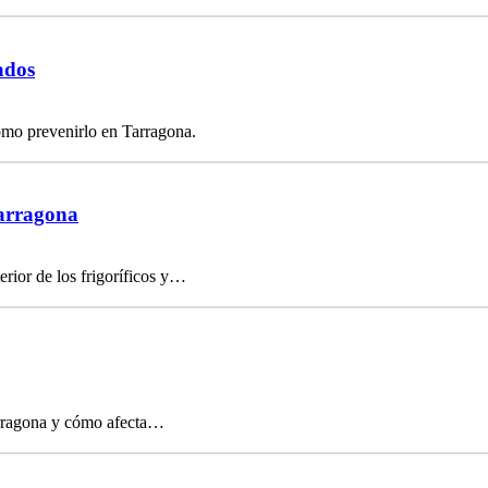
ados
ómo prevenirlo en Tarragona.
Tarragona
rior de los frigoríficos y…
arragona y cómo afecta…