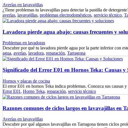
Averías en lavavajillas
¿Tiene problemas tu lavavajillas para detectar la pastilla de deterge
averías
,
lavavajillas
,
problemas electrodomésticos
,
servicio técnico
,
T
Lavadora pierde agua abajo: causas frecuentes y solu
Problemas en lavadoras
Descubre por qué tu lavadora pierde agua por la parte inferior con est
agua
,
averías
,
lavadora
,
reparación
,
Tarragona
Significado del Error E01 en Hornos Teka: Causas y 
Hornos y placas de cocina
El error E01 en hornos Teka indica problemas. Conozca sus causas y
Error E01
,
Horno Teka
,
reparación
,
servicio técnico
Razones comunes de ciclos largos en lavavajillas en 
Averías en lavavajillas
Descubre por qué algunos lavavajillas en Tarragona tienen ciclos pr