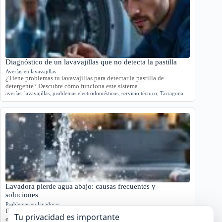
Diagnóstico de un lavavajillas que no detecta la pastilla
Averías en lavavajillas
¿Tiene problemas tu lavavajillas para detectar la pastilla de
detergente? Descubre cómo funciona este sistema…
averías
,
lavavajillas
,
problemas electrodomésticos
,
servicio técnico
,
Tarragona
Lavadora pierde agua abajo: causas frecuentes y
soluciones
Problemas en lavadoras
Descubre por qué tu lavadora pierde agua por la parte inferior con
Tu privacidad es importante
este análisis detallado.…