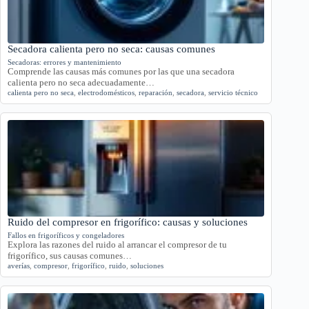
Secadora calienta pero no seca: causas comunes
Secadoras: errores y mantenimiento
Comprende las causas más comunes por las que una secadora
calienta pero no seca adecuadamente…
calienta pero no seca
,
electrodomésticos
,
reparación
,
secadora
,
servicio técnico
Ruido del compresor en frigorífico: causas y soluciones
Fallos en frigoríficos y congeladores
Explora las razones del ruido al arrancar el compresor de tu
frigorífico, sus causas comunes…
averías
,
compresor
,
frigorífico
,
ruido
,
soluciones