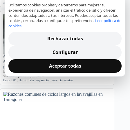
agua
,
averías
,
lavadora
,
reparación
,
Tarragona
Utilizamos cookies propias y de terceros para mejorar tu
experiencia de navegación, analizar el tráfico del sitio y ofrecer
contenidos adaptados a tus intereses. Puedes aceptar todas las
cookies, rechazarlas o configurar tus preferencias.
Leer política de
cookies
Rechazar todas
Configurar
Significado del Error E01 en Hornos Teka: Causas y
Soluciones
Aceptar todas
Hornos y placas de cocina
El error E01 en hornos Teka indica problemas. Conozca sus causas y
síntomas para diagnosticar…
Error E01
,
Horno Teka
,
reparación
,
servicio técnico