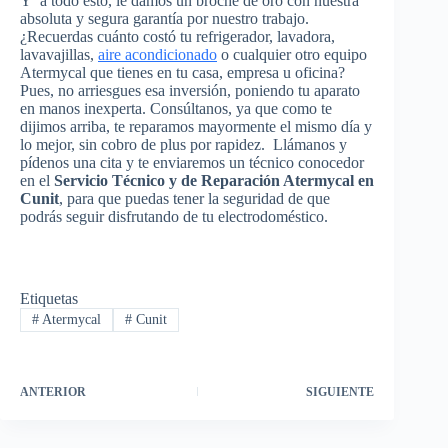
Y a todo esto, le damos un broche de oro con nuestra
absoluta y segura garantía por nuestro trabajo.
¿Recuerdas cuánto costó tu refrigerador, lavadora,
lavavajillas,
aire acondicionado
o cualquier otro equipo
Atermycal que tienes en tu casa, empresa u oficina?
Pues, no arriesgues esa inversión, poniendo tu aparato
en manos inexperta. Consúltanos, ya que como te
dijimos arriba, te reparamos mayormente el mismo día y
lo mejor, sin cobro de plus por rapidez. Llámanos y
pídenos una cita y te enviaremos un técnico conocedor
en el
Servicio Técnico y de Reparación Atermycal en
Cunit
, para que puedas tener la seguridad de que
podrás seguir disfrutando de tu electrodoméstico.
Etiquetas
#
Atermycal
#
Cunit
ANTERIOR
SIGUIENTE