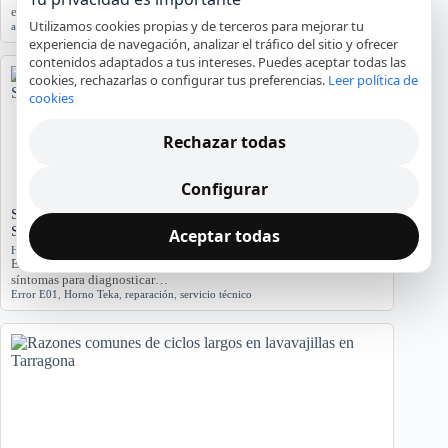
este análisis detallado.…
Utilizamos cookies propias y de terceros para mejorar tu
agua
,
averías
,
lavadora
,
reparación
,
Tarragona
experiencia de navegación, analizar el tráfico del sitio y ofrecer
contenidos adaptados a tus intereses. Puedes aceptar todas las
cookies, rechazarlas o configurar tus preferencias.
Leer política de
cookies
Rechazar todas
Configurar
Significado del Error E01 en Hornos Teka: Causas y
Soluciones
Aceptar todas
Hornos y placas de cocina
El error E01 en hornos Teka indica problemas. Conozca sus causas y
síntomas para diagnosticar…
Error E01
,
Horno Teka
,
reparación
,
servicio técnico