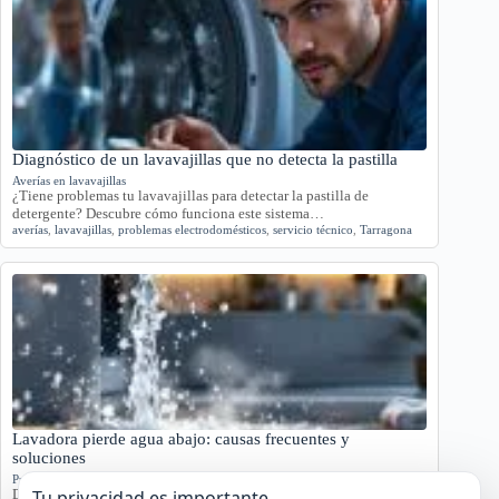
Diagnóstico de un lavavajillas que no detecta la pastilla
Averías en lavavajillas
¿Tiene problemas tu lavavajillas para detectar la pastilla de
detergente? Descubre cómo funciona este sistema…
averías
,
lavavajillas
,
problemas electrodomésticos
,
servicio técnico
,
Tarragona
Lavadora pierde agua abajo: causas frecuentes y
soluciones
Problemas en lavadoras
Descubre por qué tu lavadora pierde agua por la parte inferior con
Tu privacidad es importante