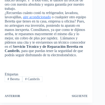
mucho tiempo. Y a todo esto, le damos un broche de
oro con nuestra absoluta y segura garantía por nuestro
trabajo.
¿Recuerdas cuánto costó tu refrigerador, lavadora,
lavavajillas,
aire acondicionado
o cualquier otro equipo
Beretta que tienes en tu casa, empresa u oficina? Pues,
no arriesgues esa inversión, poniendo tu aparato en
manos inexperta. Consúltanos, ya que como te dijimos
arriba, te reparamos mayormente el mismo día y lo
mejor, sin cobro de plus por rapidez. Llámanos y
pídenos una cita y te enviaremos un técnico conocedor
en el
Servicio Técnico y de Reparación Beretta en
Cambrils
, para que puedas tener la seguridad de que
podrás seguir disfrutando de tu electrodoméstico.
Etiquetas
#
Beretta
#
Cambrils
ANTERIOR
SIGUIENTE