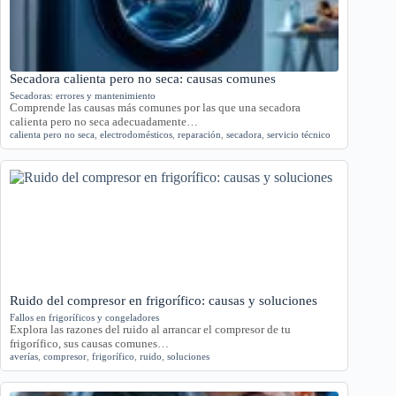
Secadora calienta pero no seca: causas comunes
Secadoras: errores y mantenimiento
Comprende las causas más comunes por las que una secadora
calienta pero no seca adecuadamente…
calienta pero no seca
,
electrodomésticos
,
reparación
,
secadora
,
servicio técnico
Ruido del compresor en frigorífico: causas y soluciones
Fallos en frigoríficos y congeladores
Explora las razones del ruido al arrancar el compresor de tu
frigorífico, sus causas comunes…
averías
,
compresor
,
frigorífico
,
ruido
,
soluciones