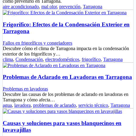
cómo prevenirlo en Tarragona.
aire acondicionado
,
mal olor
,
prevención
,
Tarragona
Frigorífico: Efectos de la Condensación Exterior en
Tarragona
Fallos en frigoríficos y congeladores
Descubre cómo el clima de Tarragona impacta en la condensación
exterior de los frigoríficos y…
clima
,
Condensación
,
electrodomésticos
,
frigorífico
,
Tarragona
Problemas de Aclarado en Lavadoras en Tarragona
Problemas en lavadoras
Descubre las causas de los problemas de aclarado en lavadoras en
Tarragona y cómo afecta…
agua
,
lavadora
,
problemas de aclarado
,
servicio técnico
,
Tarragona
Causas y soluciones para vasos blanquecinos en
lavavajillas