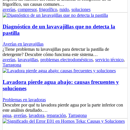
frigorífico, sus causas comunes…
averías
,
compresor
,
frigorífico
,
ruido
,
soluciones
Diagnóstico de un lavavajillas que no detecta la
pastilla
Averías en lavavajillas
¿Tiene problemas tu lavavajillas para detectar la pastilla de
detergente? Descubre cómo funciona este sistema…
averías
,
lavavajillas
,
problemas electrodomésticos
,
servicio técnico
,
Tarragona
Lavadora pierde agua abajo: causas frecuentes y
soluciones
Problemas en lavadoras
Descubre por qué tu lavadora pierde agua por la parte inferior con
este análisis detallado.…
agua
,
averías
,
lavadora
,
reparación
,
Tarragona