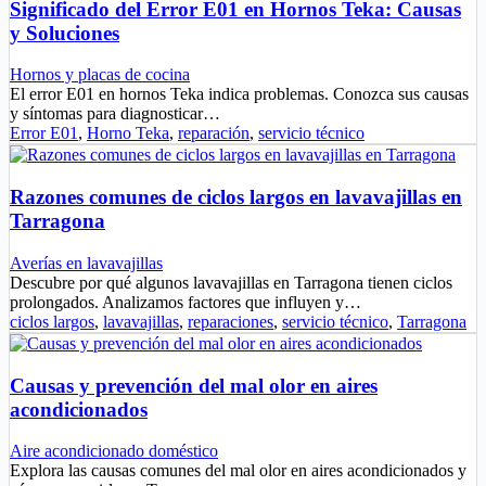
Significado del Error E01 en Hornos Teka: Causas
y Soluciones
Hornos y placas de cocina
El error E01 en hornos Teka indica problemas. Conozca sus causas
y síntomas para diagnosticar…
Error E01
,
Horno Teka
,
reparación
,
servicio técnico
Razones comunes de ciclos largos en lavavajillas en
Tarragona
Averías en lavavajillas
Descubre por qué algunos lavavajillas en Tarragona tienen ciclos
prolongados. Analizamos factores que influyen y…
ciclos largos
,
lavavajillas
,
reparaciones
,
servicio técnico
,
Tarragona
Causas y prevención del mal olor en aires
acondicionados
Aire acondicionado doméstico
Explora las causas comunes del mal olor en aires acondicionados y