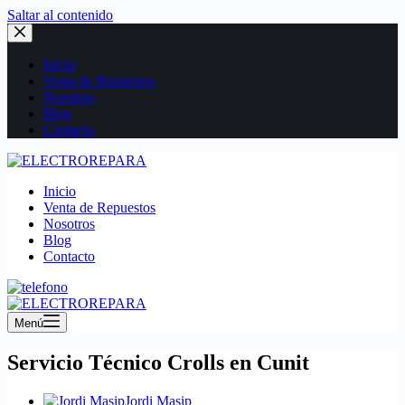
Saltar al contenido
Inicio
Venta de Repuestos
Nosotros
Blog
Contacto
Inicio
Venta de Repuestos
Nosotros
Blog
Contacto
Menú
Servicio Técnico Crolls en Cunit
Jordi Masip