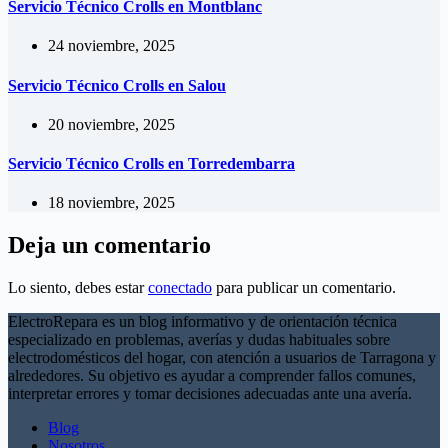
Servicio Técnico Crolls en Montblanc
24 noviembre, 2025
Servicio Técnico Crolls en Salou
20 noviembre, 2025
Servicio Técnico Crolls en Torredembarra
18 noviembre, 2025
Deja un comentario
Lo siento, debes estar
conectado
para publicar un comentario.
ElectroRepara es un blog informativo y de orientación técnica
especializado en problemas, averías y dudas habituales sobre
electrodomésticos del hogar, con atención a usuarios de Tarragona y
alrededores. Su objetivo es ayudar a comprender fallos comunes,
interpretar errores y tomar decisiones adecuadas ante una avería.
Blog
Nosotros