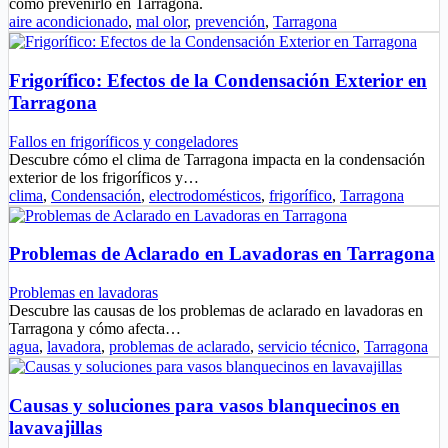
cómo prevenirlo en Tarragona.
aire acondicionado
,
mal olor
,
prevención
,
Tarragona
Frigorífico: Efectos de la Condensación Exterior en
Tarragona
Fallos en frigoríficos y congeladores
Descubre cómo el clima de Tarragona impacta en la condensación
exterior de los frigoríficos y…
clima
,
Condensación
,
electrodomésticos
,
frigorífico
,
Tarragona
Problemas de Aclarado en Lavadoras en Tarragona
Problemas en lavadoras
Descubre las causas de los problemas de aclarado en lavadoras en
Tarragona y cómo afecta…
agua
,
lavadora
,
problemas de aclarado
,
servicio técnico
,
Tarragona
Causas y soluciones para vasos blanquecinos en
lavavajillas