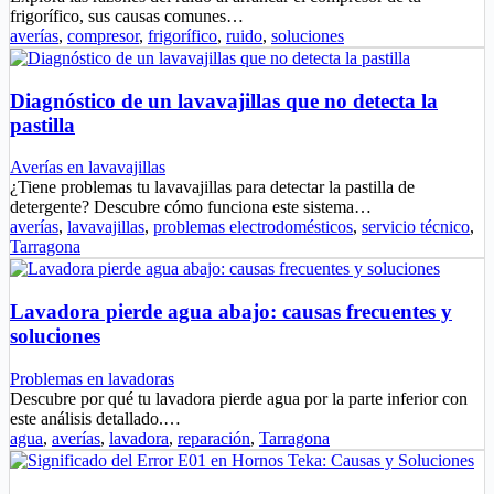
frigorífico, sus causas comunes…
averías
,
compresor
,
frigorífico
,
ruido
,
soluciones
Diagnóstico de un lavavajillas que no detecta la
pastilla
Averías en lavavajillas
¿Tiene problemas tu lavavajillas para detectar la pastilla de
detergente? Descubre cómo funciona este sistema…
averías
,
lavavajillas
,
problemas electrodomésticos
,
servicio técnico
,
Tarragona
Lavadora pierde agua abajo: causas frecuentes y
soluciones
Problemas en lavadoras
Descubre por qué tu lavadora pierde agua por la parte inferior con
este análisis detallado.…
agua
,
averías
,
lavadora
,
reparación
,
Tarragona