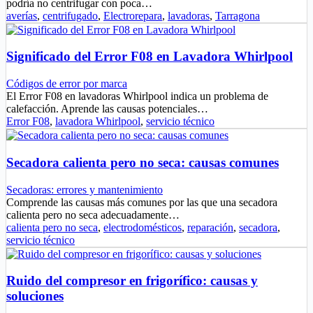
podría no centrifugar con poca…
averías
,
centrifugado
,
Electrorepara
,
lavadoras
,
Tarragona
Significado del Error F08 en Lavadora Whirlpool
Códigos de error por marca
El Error F08 en lavadoras Whirlpool indica un problema de
calefacción. Aprende las causas potenciales…
Error F08
,
lavadora Whirlpool
,
servicio técnico
Secadora calienta pero no seca: causas comunes
Secadoras: errores y mantenimiento
Comprende las causas más comunes por las que una secadora
calienta pero no seca adecuadamente…
calienta pero no seca
,
electrodomésticos
,
reparación
,
secadora
,
servicio técnico
Ruido del compresor en frigorífico: causas y
soluciones