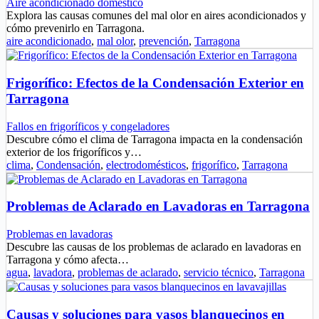
Aire acondicionado doméstico
Explora las causas comunes del mal olor en aires acondicionados y
cómo prevenirlo en Tarragona.
aire acondicionado
,
mal olor
,
prevención
,
Tarragona
Frigorífico: Efectos de la Condensación Exterior en
Tarragona
Fallos en frigoríficos y congeladores
Descubre cómo el clima de Tarragona impacta en la condensación
exterior de los frigoríficos y…
clima
,
Condensación
,
electrodomésticos
,
frigorífico
,
Tarragona
Problemas de Aclarado en Lavadoras en Tarragona
Problemas en lavadoras
Descubre las causas de los problemas de aclarado en lavadoras en
Tarragona y cómo afecta…
agua
,
lavadora
,
problemas de aclarado
,
servicio técnico
,
Tarragona
Causas y soluciones para vasos blanquecinos en