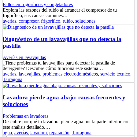
Fallos en frigoríficos y congeladores
Explora las razones del ruido al arrancar el compresor de tu
frigorífico, sus causas comunes…
averías
,
compresor
,
frigorífico
,
ruido
,
soluciones
Diagnóstico de un lavavajillas que no detecta la
pastilla
Averías en lavavajillas
¿Tiene problemas tu lavavajillas para detectar la pastilla de
detergente? Descubre cómo funciona este sistema…
averías
,
lavavajillas
,
problemas electrodomésticos
,
servicio técnico
,
Tarragona
Lavadora pierde agua abajo: causas frecuentes y
soluciones
Problemas en lavadoras
Descubre por qué tu lavadora pierde agua por la parte inferior con
este análisis detallado.…
agua
,
averías
,
lavadora
,
reparación
,
Tarragona