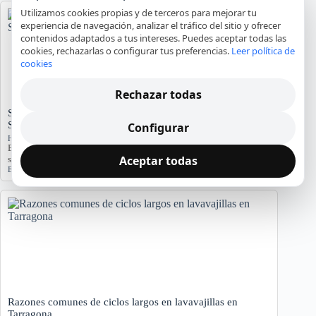
Utilizamos cookies propias y de terceros para mejorar tu
experiencia de navegación, analizar el tráfico del sitio y ofrecer
contenidos adaptados a tus intereses. Puedes aceptar todas las
cookies, rechazarlas o configurar tus preferencias.
Leer política de
cookies
Rechazar todas
Significado del Error E01 en Hornos Teka: Causas y
Soluciones
Configurar
Hornos y placas de cocina
El error E01 en hornos Teka indica problemas. Conozca sus causas y
Aceptar todas
síntomas para diagnosticar…
Error E01
,
Horno Teka
,
reparación
,
servicio técnico
Razones comunes de ciclos largos en lavavajillas en
Tarragona