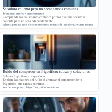
Secadora calienta pero no seca: causas comunes
Secadoras: errores y mantenimiento
Comprende las causas más comunes por las que una secadora
calienta pero no seca adecuadamente…
calienta pero no seca
,
electrodomésticos
,
reparación
,
secadora
,
servicio técnico
Ruido del compresor en frigorífico: causas y soluciones
Fallos en frigoríficos y congeladores
Explora las razones del ruido al arrancar el compresor de tu
frigorífico, sus causas comunes…
averías
,
compresor
,
frigorífico
,
ruido
,
soluciones