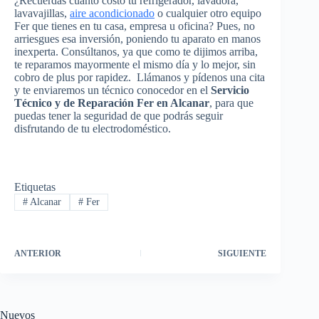
¿Recuerdas cuánto costó tu refrigerador, lavadora,
lavavajillas,
aire acondicionado
o cualquier otro equipo
Fer que tienes en tu casa, empresa u oficina? Pues, no
arriesgues esa inversión, poniendo tu aparato en manos
inexperta. Consúltanos, ya que como te dijimos arriba,
te reparamos mayormente el mismo día y lo mejor, sin
cobro de plus por rapidez. Llámanos y pídenos una cita
y te enviaremos un técnico conocedor en el
Servicio
Técnico y de Reparación Fer en Alcanar
, para que
puedas tener la seguridad de que podrás seguir
disfrutando de tu electrodoméstico.
Etiquetas
#
Alcanar
#
Fer
ANTERIOR
SIGUIENTE
Nuevos