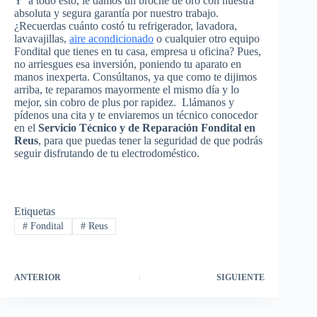
Y a todo esto, le damos un broche de oro con nuestra
absoluta y segura garantía por nuestro trabajo.
¿Recuerdas cuánto costó tu refrigerador, lavadora,
lavavajillas,
aire acondicionado
o cualquier otro equipo
Fondital que tienes en tu casa, empresa u oficina? Pues,
no arriesgues esa inversión, poniendo tu aparato en
manos inexperta. Consúltanos, ya que como te dijimos
arriba, te reparamos mayormente el mismo día y lo
mejor, sin cobro de plus por rapidez. Llámanos y
pídenos una cita y te enviaremos un técnico conocedor
en el
Servicio Técnico y de Reparación Fondital en
Reus
, para que puedas tener la seguridad de que podrás
seguir disfrutando de tu electrodoméstico.
Etiquetas
#
Fondital
#
Reus
ANTERIOR
SIGUIENTE