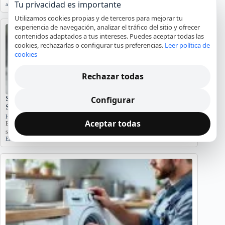
Tu privacidad es importante
agua
,
averías
,
lavadora
,
reparación
,
Tarragona
Utilizamos cookies propias y de terceros para mejorar tu
experiencia de navegación, analizar el tráfico del sitio y ofrecer
contenidos adaptados a tus intereses. Puedes aceptar todas las
cookies, rechazarlas o configurar tus preferencias.
Leer política de
cookies
Rechazar todas
Configurar
Significado del Error E01 en Hornos Teka: Causas y
Soluciones
Hornos y placas de cocina
Aceptar todas
El error E01 en hornos Teka indica problemas. Conozca sus causas y
síntomas para diagnosticar…
Error E01
,
Horno Teka
,
reparación
,
servicio técnico