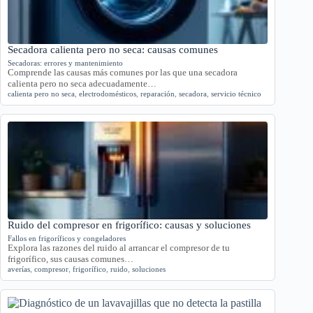
Secadora calienta pero no seca: causas comunes
Secadoras: errores y mantenimiento
Comprende las causas más comunes por las que una secadora
calienta pero no seca adecuadamente…
calienta pero no seca
,
electrodomésticos
,
reparación
,
secadora
,
servicio técnico
Ruido del compresor en frigorífico: causas y soluciones
Fallos en frigoríficos y congeladores
Explora las razones del ruido al arrancar el compresor de tu
frigorífico, sus causas comunes…
averías
,
compresor
,
frigorífico
,
ruido
,
soluciones