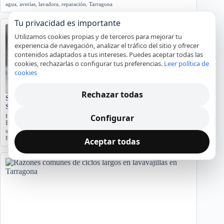
agua
,
averías
,
lavadora
,
reparación
,
Tarragona
Tu privacidad es importante
Utilizamos cookies propias y de terceros para mejorar tu
experiencia de navegación, analizar el tráfico del sitio y ofrecer
contenidos adaptados a tus intereses. Puedes aceptar todas las
cookies, rechazarlas o configurar tus preferencias.
Leer política de
cookies
Rechazar todas
Significado del Error E01 en Hornos Teka: Causas y
Soluciones
Configurar
Hornos y placas de cocina
El error E01 en hornos Teka indica problemas. Conozca sus causas y
síntomas para diagnosticar…
Error E01
,
Horno Teka
,
reparación
,
servicio técnico
Aceptar todas