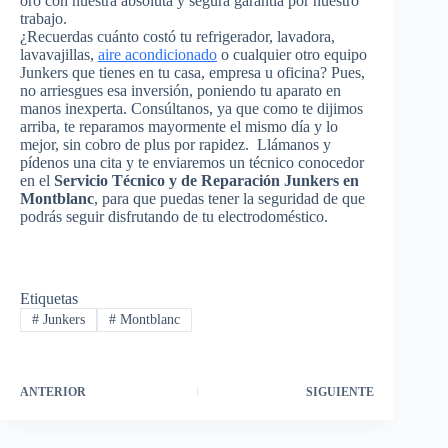
oro con nuestra absoluta y segura garantía por nuestro
trabajo.
¿Recuerdas cuánto costó tu refrigerador, lavadora,
lavavajillas,
aire acondicionado
o cualquier otro equipo
Junkers que tienes en tu casa, empresa u oficina? Pues,
no arriesgues esa inversión, poniendo tu aparato en
manos inexperta. Consúltanos, ya que como te dijimos
arriba, te reparamos mayormente el mismo día y lo
mejor, sin cobro de plus por rapidez. Llámanos y
pídenos una cita y te enviaremos un técnico conocedor
en el
Servicio Técnico y de Reparación Junkers en
Montblanc
, para que puedas tener la seguridad de que
podrás seguir disfrutando de tu electrodoméstico.
Etiquetas
#
Junkers
#
Montblanc
ANTERIOR
SIGUIENTE