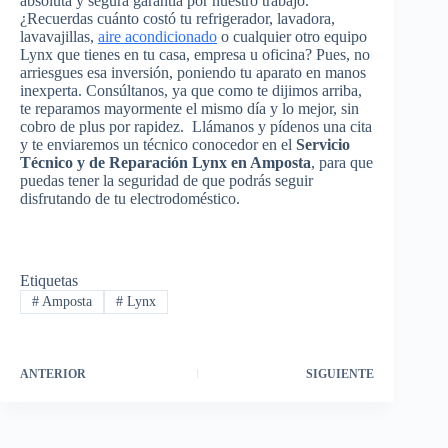
absoluta y segura garantía por nuestro trabajo.
¿Recuerdas cuánto costó tu refrigerador, lavadora,
lavavajillas,
aire acondicionado
o cualquier otro equipo
Lynx que tienes en tu casa, empresa u oficina? Pues, no
arriesgues esa inversión, poniendo tu aparato en manos
inexperta. Consúltanos, ya que como te dijimos arriba,
te reparamos mayormente el mismo día y lo mejor, sin
cobro de plus por rapidez. Llámanos y pídenos una cita
y te enviaremos un técnico conocedor en el
Servicio
Técnico y de Reparación Lynx en Amposta
, para que
puedas tener la seguridad de que podrás seguir
disfrutando de tu electrodoméstico.
Etiquetas
#
Amposta
#
Lynx
ANTERIOR
SIGUIENTE