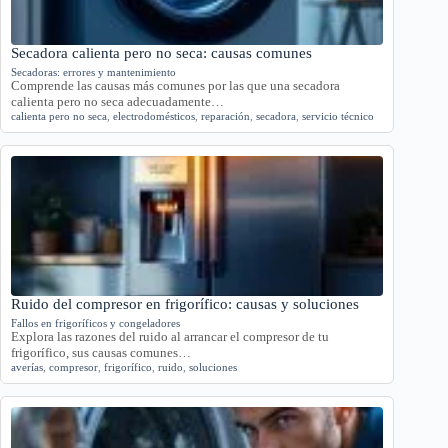
Secadora calienta pero no seca: causas comunes
Secadoras: errores y mantenimiento
Comprende las causas más comunes por las que una secadora
calienta pero no seca adecuadamente…
calienta pero no seca
,
electrodomésticos
,
reparación
,
secadora
,
servicio técnico
Ruido del compresor en frigorífico: causas y soluciones
Fallos en frigoríficos y congeladores
Explora las razones del ruido al arrancar el compresor de tu
frigorífico, sus causas comunes…
averías
,
compresor
,
frigorífico
,
ruido
,
soluciones