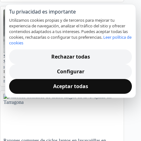
Tu privacidad es importante
Utilizamos cookies propias y de terceros para mejorar tu
experiencia de navegación, analizar el tráfico del sitio y ofrecer
contenidos adaptados a tus intereses. Puedes aceptar todas las
cookies, rechazarlas o configurar tus preferencias.
Leer política de
cookies
Rechazar todas
Significado del Error E01 en Hornos Teka: Causas y
Soluciones
Hornos y placas de cocina
Configurar
El error E01 en hornos Teka indica problemas. Conozca sus causas y
síntomas para diagnosticar…
Error E01
,
Horno Teka
,
reparación
,
servicio técnico
Aceptar todas
Razones comunes de ciclos largos en lavavajillas en