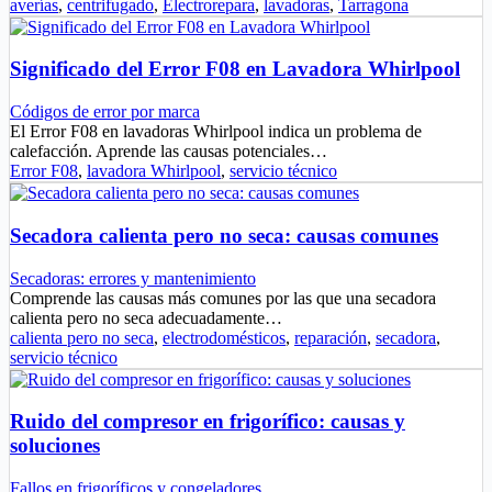
averías
,
centrifugado
,
Electrorepara
,
lavadoras
,
Tarragona
Significado del Error F08 en Lavadora Whirlpool
Códigos de error por marca
El Error F08 en lavadoras Whirlpool indica un problema de
calefacción. Aprende las causas potenciales…
Error F08
,
lavadora Whirlpool
,
servicio técnico
Secadora calienta pero no seca: causas comunes
Secadoras: errores y mantenimiento
Comprende las causas más comunes por las que una secadora
calienta pero no seca adecuadamente…
calienta pero no seca
,
electrodomésticos
,
reparación
,
secadora
,
servicio técnico
Ruido del compresor en frigorífico: causas y
soluciones
Fallos en frigoríficos y congeladores