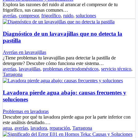
Explora las razones del ruido al arrancar el compresor de tu
frigorífico, sus causas comunes…
averías
,
compresor
,
frigorífico
,
ruido
,
soluciones
Diagnóstico de un lavavajillas que no detecta la
pastilla
Averías en lavavajillas
¿Tiene problemas tu lavavajillas para detectar la pastilla de
detergente? Descubre cómo funciona este sistema…
averías
,
lavavajillas
,
problemas electrodomésticos
,
servicio técnico
,
Tarragona
Lavadora pierde agua abajo: causas frecuentes y
soluciones
Problemas en lavadoras
Descubre por qué tu lavadora pierde agua por la parte inferior con
este análisis detallado.…
agua
,
averías
,
lavadora
,
reparación
,
Tarragona