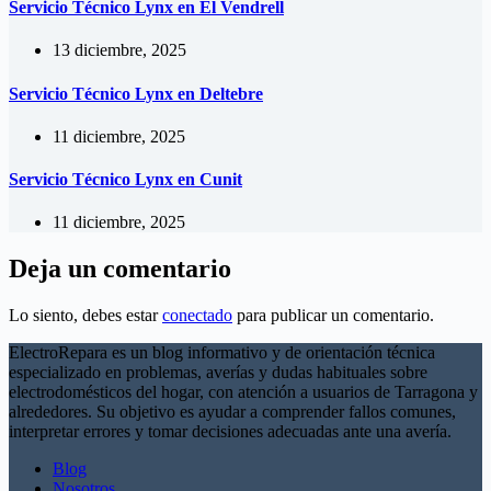
Servicio Técnico Lynx en El Vendrell
13 diciembre, 2025
Servicio Técnico Lynx en Deltebre
11 diciembre, 2025
Servicio Técnico Lynx en Cunit
11 diciembre, 2025
Deja un comentario
Lo siento, debes estar
conectado
para publicar un comentario.
ElectroRepara es un blog informativo y de orientación técnica
especializado en problemas, averías y dudas habituales sobre
electrodomésticos del hogar, con atención a usuarios de Tarragona y
alrededores. Su objetivo es ayudar a comprender fallos comunes,
interpretar errores y tomar decisiones adecuadas ante una avería.
Blog
Nosotros