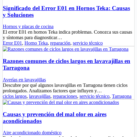
Significado del Error E01 en Hornos Teka: Causas
y Soluciones
Hornos y placas de cocina
El error E01 en hornos Teka indica problemas. Conozca sus causas
y síntomas para diagnosticar…
Error E01
,
Horno Teka
,
reparación
,
servicio técnico
Razones comunes de ciclos largos en lavavajillas en
Tarragona
Averías en lavavajillas
Descubre por qué algunos lavavajillas en Tarragona tienen ciclos
prolongados. Analizamos factores que influyen y…
ciclos largos
,
lavavajillas
,
reparaciones
,
servicio técnico
,
Tarragona
Causas y prevención del mal olor en aires
acondicionados
Aire acondicionado doméstico