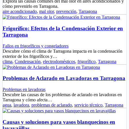
Explora las causas comunes del mal olor en aires acondicionados y
cómo prevenirlo en Tarragona.
aire acondicionado
,
mal olor
,
prevención
,
Tarragona
Frigorífico: Efectos de la Condensación Exterior en
Tarragona
Fallos en frigoríficos y congeladores
Descubre cómo el clima de Tarragona impacta en la condensación
exterior de los frigoríficos y…
clima
,
Condensación
,
electrodomésticos
,
frigorífico
,
Tarragona
Problemas de Aclarado en Lavadoras en Tarragona
Problemas en lavadoras
Descubre las causas de los problemas de aclarado en lavadoras en
Tarragona y cómo afecta…
agua
,
lavadora
,
problemas de aclarado
,
servicio técnico
,
Tarragona
Causas y soluciones para vasos blanquecinos en
lavavajillas