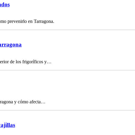
ados
ómo prevenirlo en Tarragona.
Tarragona
rior de los frigoríficos y…
arragona y cómo afecta…
ajillas