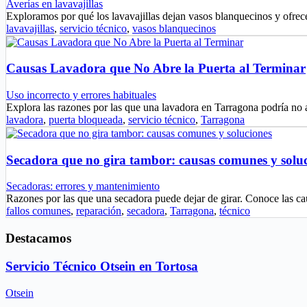
Averías en lavavajillas
Exploramos por qué los lavavajillas dejan vasos blanquecinos y ofrec
lavavajillas
,
servicio técnico
,
vasos blanquecinos
Causas Lavadora que No Abre la Puerta al Terminar
Uso incorrecto y errores habituales
Explora las razones por las que una lavadora en Tarragona podría no 
lavadora
,
puerta bloqueada
,
servicio técnico
,
Tarragona
Secadora que no gira tambor: causas comunes y solu
Secadoras: errores y mantenimiento
Razones por las que una secadora puede dejar de girar. Conoce las
fallos comunes
,
reparación
,
secadora
,
Tarragona
,
técnico
Destacamos
Servicio Técnico Otsein en Tortosa
Otsein