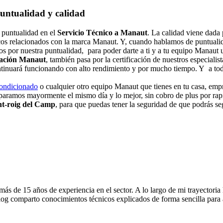
untualidad y calidad
 puntualidad en el
Servicio Técnico a Manaut
. La calidad viene dada 
icos relacionados con la marca Manaut. Y, cuando hablamos de puntualid
os por nuestra puntualidad, para poder darte a ti y a tu equipo Manaut
ración Manaut
, también pasa por la certificación de nuestros especialis
ntinuará funcionando con alto rendimiento y por mucho tiempo. Y a tod
condicionado
o cualquier otro equipo Manaut que tienes en tu casa, empr
eparamos mayormente el mismo día y lo mejor, sin cobro de plus por ra
nt-roig del Camp
, para que puedas tener la seguridad de que podrás se
s de 15 años de experiencia en el sector. A lo largo de mi trayectoria
og comparto conocimientos técnicos explicados de forma sencilla para ay