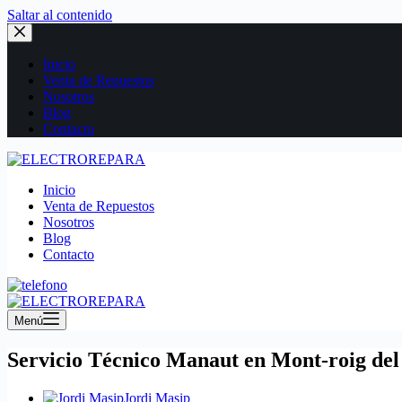
Saltar al contenido
Inicio
Venta de Repuestos
Nosotros
Blog
Contacto
Inicio
Venta de Repuestos
Nosotros
Blog
Contacto
Menú
Servicio Técnico Manaut en Mont-roig de
Jordi Masip