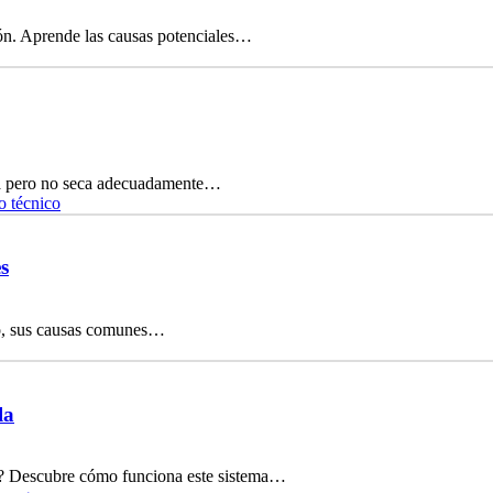
ón. Aprende las causas potenciales…
ta pero no seca adecuadamente…
o técnico
s
ico, sus causas comunes…
la
nte? Descubre cómo funciona este sistema…