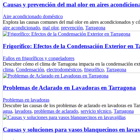
Causas y prevención del mal olor en aires acondicion
Aire acondicionado doméstico
Explora las causas comunes del mal olor en aires acondicionados y c
aire acondicionado
,
mal olor
,
prevención
,
Tarragona
Frigorífico: Efectos de la Condensación Exterior en 
Fallos en frigoríficos y congeladores
Descubre cómo el clima de Tarragona impacta en la condensación exte
clima
,
Condensación
,
electrodomésticos
,
frigorífico
,
Tarragona
Problemas de Aclarado en Lavadoras en Tarragona
Problemas en lavadoras
Descubre las causas de los problemas de aclarado en lavadoras en T
agua
,
lavadora
,
problemas de aclarado
,
servicio técnico
,
Tarragona
Causas y soluciones para vasos blanquecinos en lavav