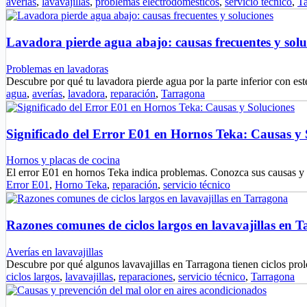
averías
,
lavavajillas
,
problemas electrodomésticos
,
servicio técnico
,
T
Lavadora pierde agua abajo: causas frecuentes y solu
Problemas en lavadoras
Descubre por qué tu lavadora pierde agua por la parte inferior con est
agua
,
averías
,
lavadora
,
reparación
,
Tarragona
Significado del Error E01 en Hornos Teka: Causas y 
Hornos y placas de cocina
El error E01 en hornos Teka indica problemas. Conozca sus causas y
Error E01
,
Horno Teka
,
reparación
,
servicio técnico
Razones comunes de ciclos largos en lavavajillas en 
Averías en lavavajillas
Descubre por qué algunos lavavajillas en Tarragona tienen ciclos pr
ciclos largos
,
lavavajillas
,
reparaciones
,
servicio técnico
,
Tarragona