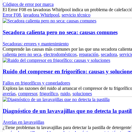
Códigos de error por marca
El Error F08 en lavadoras Whirlpool indica un problema de calefacci
Error F08
,
lavadora Whirlpool
,
servicio técnico
Secadora calienta pero no seca: causas comunes
Secadoras: errores y mantenimiento
Comprende las causas más comunes por las que una secadora calien
calienta pero no seca
,
electrodomésticos
,
reparación
,
secadora
,
servici
Ruido del compresor en frigorífico: causas y solucione
Fallos en frigoríficos y congeladores
Explora las razones del ruido al arrancar el compresor de tu frigoríf
averías
,
compresor
,
frigorífico
,
ruido
,
soluciones
Diagnóstico de un lavavajillas que no detecta la pastil
Averías en lavavajillas
¿Tiene problemas tu lavavajillas para detectar la pastilla de deterge