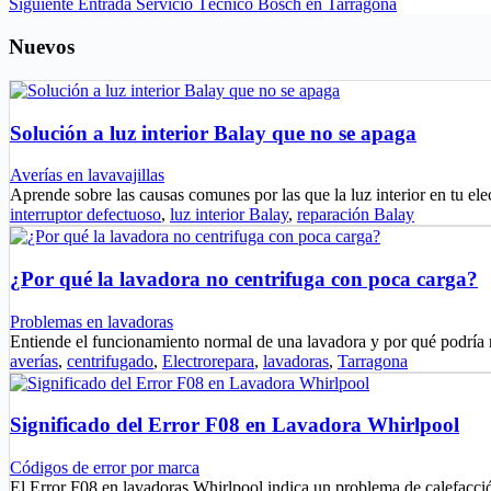
Siguiente
Entrada
Servicio Técnico Bosch en Tarragona
Nuevos
Solución a luz interior Balay que no se apaga
Averías en lavavajillas
Aprende sobre las causas comunes por las que la luz interior en tu e
interruptor defectuoso
,
luz interior Balay
,
reparación Balay
¿Por qué la lavadora no centrifuga con poca carga?
Problemas en lavadoras
Entiende el funcionamiento normal de una lavadora y por qué podría
averías
,
centrifugado
,
Electrorepara
,
lavadoras
,
Tarragona
Significado del Error F08 en Lavadora Whirlpool
Códigos de error por marca
El Error F08 en lavadoras Whirlpool indica un problema de calefacci