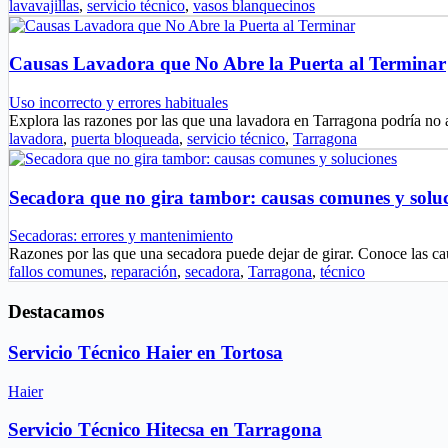
lavavajillas
,
servicio técnico
,
vasos blanquecinos
Causas Lavadora que No Abre la Puerta al Terminar
Uso incorrecto y errores habituales
Explora las razones por las que una lavadora en Tarragona podría no 
lavadora
,
puerta bloqueada
,
servicio técnico
,
Tarragona
Secadora que no gira tambor: causas comunes y solu
Secadoras: errores y mantenimiento
Razones por las que una secadora puede dejar de girar. Conoce las
fallos comunes
,
reparación
,
secadora
,
Tarragona
,
técnico
Destacamos
Servicio Técnico Haier en Tortosa
Haier
Servicio Técnico Hitecsa en Tarragona