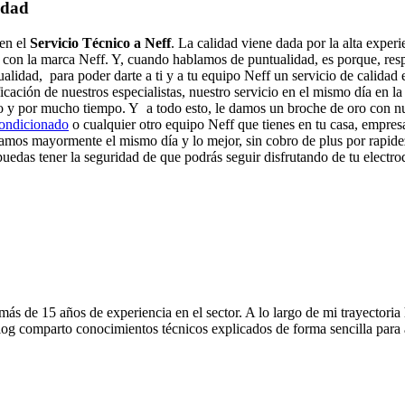
idad
 en el
Servicio Técnico a Neff
. La calidad viene dada por la alta experi
 con la marca Neff. Y, cuando hablamos de puntualidad, es porque, resp
alidad, para poder darte a ti y a tu equipo Neff un servicio de calida
ificación de nuestros especialistas, nuestro servicio en el mismo día en 
o y por mucho tiempo. Y a todo esto, le damos un broche de oro con nue
condicionado
o cualquier otro equipo Neff que tienes en tu casa, empresa
aramos mayormente el mismo día y lo mejor, sin cobro de plus por rapid
puedas tener la seguridad de que podrás seguir disfrutando de tu electr
s de 15 años de experiencia en el sector. A lo largo de mi trayectoria
og comparto conocimientos técnicos explicados de forma sencilla para ay