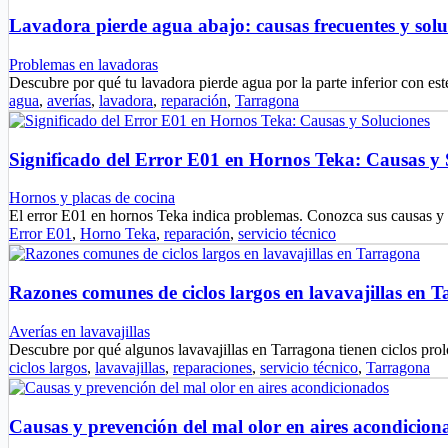
Lavadora pierde agua abajo: causas frecuentes y solu
Problemas en lavadoras
Descubre por qué tu lavadora pierde agua por la parte inferior con est
agua
,
averías
,
lavadora
,
reparación
,
Tarragona
Significado del Error E01 en Hornos Teka: Causas y 
Hornos y placas de cocina
El error E01 en hornos Teka indica problemas. Conozca sus causas y
Error E01
,
Horno Teka
,
reparación
,
servicio técnico
Razones comunes de ciclos largos en lavavajillas en 
Averías en lavavajillas
Descubre por qué algunos lavavajillas en Tarragona tienen ciclos pr
ciclos largos
,
lavavajillas
,
reparaciones
,
servicio técnico
,
Tarragona
Causas y prevención del mal olor en aires acondicion