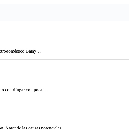
lectrodoméstico Balay…
 no centrifugar con poca…
ón. Aprende las causas potenciales…