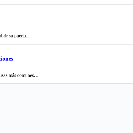
abrir su puerta…
ciones
 causas más comunes…