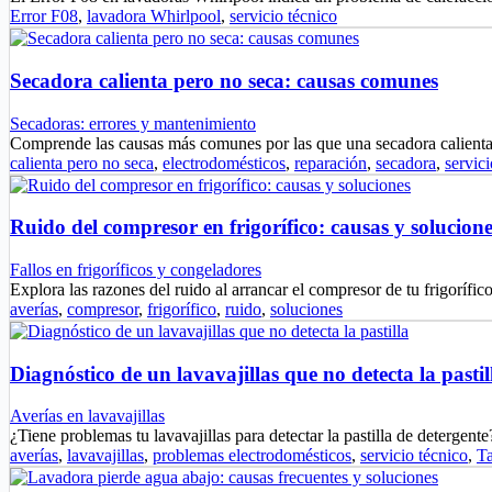
Error F08
,
lavadora Whirlpool
,
servicio técnico
Secadora calienta pero no seca: causas comunes
Secadoras: errores y mantenimiento
Comprende las causas más comunes por las que una secadora calien
calienta pero no seca
,
electrodomésticos
,
reparación
,
secadora
,
servici
Ruido del compresor en frigorífico: causas y solucione
Fallos en frigoríficos y congeladores
Explora las razones del ruido al arrancar el compresor de tu frigoríf
averías
,
compresor
,
frigorífico
,
ruido
,
soluciones
Diagnóstico de un lavavajillas que no detecta la pastil
Averías en lavavajillas
¿Tiene problemas tu lavavajillas para detectar la pastilla de deterge
averías
,
lavavajillas
,
problemas electrodomésticos
,
servicio técnico
,
T