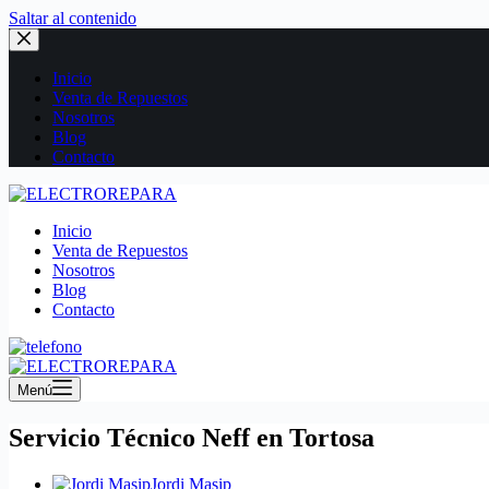
Saltar al contenido
Inicio
Venta de Repuestos
Nosotros
Blog
Contacto
Inicio
Venta de Repuestos
Nosotros
Blog
Contacto
Menú
Servicio Técnico Neff en Tortosa
Jordi Masip