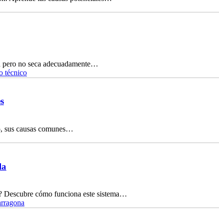
ta pero no seca adecuadamente…
o técnico
s
ico, sus causas comunes…
la
nte? Descubre cómo funciona este sistema…
arragona