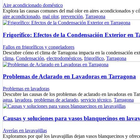
Aire acondicionado doméstico
Explora las causas comunes del mal olor en aires acondicionados y c
aire acondicionado
,
mal olor
,
prevención
,
Tarragona
Frigorífico: Efectos de la Condensación Exterior en 
Fallos en frigoríficos y congeladores
Descubre cómo el clima de Tarragona impacta en la condensación exte
clima
,
Condensación
,
electrodomésticos
,
frigorífico
,
Tarragona
Problemas de Aclarado en Lavadoras en Tarragona
Problemas en lavadoras
Descubre las causas de los problemas de aclarado en lavadoras en T
agua
,
lavadora
,
problemas de aclarado
,
servicio técnico
,
Tarragona
Causas y soluciones para vasos blanquecinos en lavav
Averías en lavavajillas
Exploramos por qué los lavavajillas dejan vasos blanquecinos y ofrec