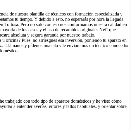
encia de nuestra plantilla de técnicos con formación especializada y
etamos tu tiempo. Y debido a esto, no esperarás por hora la llegada
d en Tortosa. Pero no solo con eso nos conformamos nuestra calidad en
la mayoría de los casos y el uso de recambios originales Neff que
stra absoluta y segura garantía por nuestro trabajo.
 u oficina? Pues, no arriesgues esa inversión, poniendo tu aparato en
ez. Llámanos y pídenos una cita y te enviaremos un técnico conocedor
odoméstico.
 he trabajado con todo tipo de aparatos domésticos y he visto cómo
udar a entender averías, errores y fallos habituales, y orientar sobre