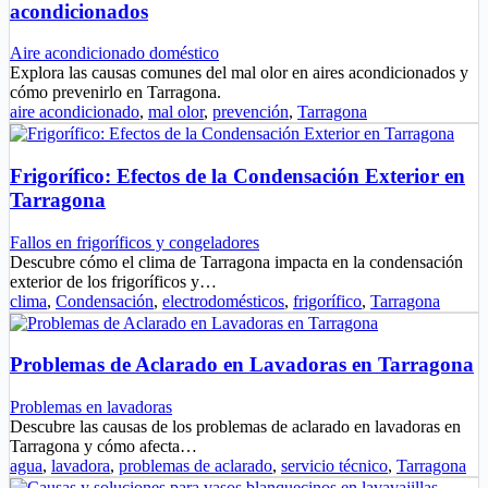
acondicionados
Aire acondicionado doméstico
Explora las causas comunes del mal olor en aires acondicionados y
cómo prevenirlo en Tarragona.
aire acondicionado
,
mal olor
,
prevención
,
Tarragona
Frigorífico: Efectos de la Condensación Exterior en
Tarragona
Fallos en frigoríficos y congeladores
Descubre cómo el clima de Tarragona impacta en la condensación
exterior de los frigoríficos y…
clima
,
Condensación
,
electrodomésticos
,
frigorífico
,
Tarragona
Problemas de Aclarado en Lavadoras en Tarragona
Problemas en lavadoras
Descubre las causas de los problemas de aclarado en lavadoras en
Tarragona y cómo afecta…
agua
,
lavadora
,
problemas de aclarado
,
servicio técnico
,
Tarragona