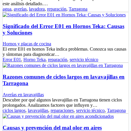
este análisis detallado.…
agua
,
averías
,
lavadora
,
reparación
,
Tarragona
Significado del Error E01 en Hornos Teka: Causas
y Soluciones
Hornos y placas de cocina
El error E01 en hornos Teka indica problemas. Conozca sus causas
y síntomas para diagnosticar…
Error E01
,
Horno Teka
,
reparación
,
servicio técnico
Razones comunes de ciclos largos en lavavajillas en
Tarragona
Averías en lavavajillas
Descubre por qué algunos lavavajillas en Tarragona tienen ciclos
prolongados. Analizamos factores que influyen y…
ciclos largos
,
lavavajillas
,
reparaciones
,
servicio técnico
,
Tarragona
Causas y prevención del mal olor en aires