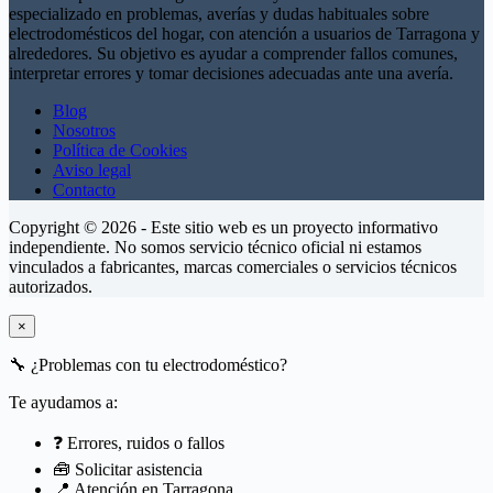
especializado en problemas, averías y dudas habituales sobre
electrodomésticos del hogar, con atención a usuarios de Tarragona y
alrededores. Su objetivo es ayudar a comprender fallos comunes,
interpretar errores y tomar decisiones adecuadas ante una avería.
Blog
Nosotros
Política de Cookies
Aviso legal
Contacto
Copyright © 2026 - Este sitio web es un proyecto informativo
independiente. No somos servicio técnico oficial ni estamos
vinculados a fabricantes, marcas comerciales o servicios técnicos
autorizados.
×
🔧
¿Problemas con tu electrodoméstico?
Te ayudamos a:
❓ Errores, ruidos o fallos
🧰 Solicitar asistencia
📍 Atención en Tarragona