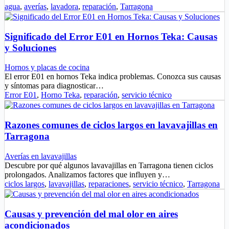
agua
,
averías
,
lavadora
,
reparación
,
Tarragona
Significado del Error E01 en Hornos Teka: Causas
y Soluciones
Hornos y placas de cocina
El error E01 en hornos Teka indica problemas. Conozca sus causas
y síntomas para diagnosticar…
Error E01
,
Horno Teka
,
reparación
,
servicio técnico
Razones comunes de ciclos largos en lavavajillas en
Tarragona
Averías en lavavajillas
Descubre por qué algunos lavavajillas en Tarragona tienen ciclos
prolongados. Analizamos factores que influyen y…
ciclos largos
,
lavavajillas
,
reparaciones
,
servicio técnico
,
Tarragona
Causas y prevención del mal olor en aires
acondicionados