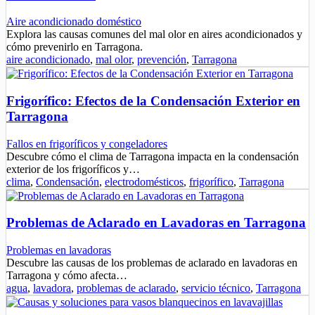
Aire acondicionado doméstico
Explora las causas comunes del mal olor en aires acondicionados y
cómo prevenirlo en Tarragona.
aire acondicionado
,
mal olor
,
prevención
,
Tarragona
Frigorífico: Efectos de la Condensación Exterior en
Tarragona
Fallos en frigoríficos y congeladores
Descubre cómo el clima de Tarragona impacta en la condensación
exterior de los frigoríficos y…
clima
,
Condensación
,
electrodomésticos
,
frigorífico
,
Tarragona
Problemas de Aclarado en Lavadoras en Tarragona
Problemas en lavadoras
Descubre las causas de los problemas de aclarado en lavadoras en
Tarragona y cómo afecta…
agua
,
lavadora
,
problemas de aclarado
,
servicio técnico
,
Tarragona