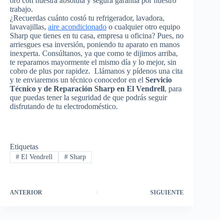
oro con nuestra absoluta y segura garantía por nuestro
trabajo.
¿Recuerdas cuánto costó tu refrigerador, lavadora,
lavavajillas,
aire acondicionado
o cualquier otro equipo
Sharp que tienes en tu casa, empresa u oficina? Pues, no
arriesgues esa inversión, poniendo tu aparato en manos
inexperta. Consúltanos, ya que como te dijimos arriba,
te reparamos mayormente el mismo día y lo mejor, sin
cobro de plus por rapidez. Llámanos y pídenos una cita
y te enviaremos un técnico conocedor en el
Servicio
Técnico y de Reparación Sharp en El Vendrell
, para
que puedas tener la seguridad de que podrás seguir
disfrutando de tu electrodoméstico.
Etiquetas
#
El Vendrell
#
Sharp
ANTERIOR
SIGUIENTE