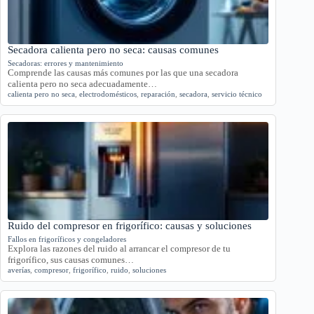
Secadora calienta pero no seca: causas comunes
Secadoras: errores y mantenimiento
Comprende las causas más comunes por las que una secadora
calienta pero no seca adecuadamente…
calienta pero no seca
,
electrodomésticos
,
reparación
,
secadora
,
servicio técnico
Ruido del compresor en frigorífico: causas y soluciones
Fallos en frigoríficos y congeladores
Explora las razones del ruido al arrancar el compresor de tu
frigorífico, sus causas comunes…
averías
,
compresor
,
frigorífico
,
ruido
,
soluciones