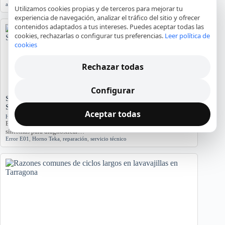
agua
,
averías
,
lavadora
,
reparación
,
Tarragona
Utilizamos cookies propias y de terceros para mejorar tu
experiencia de navegación, analizar el tráfico del sitio y ofrecer
contenidos adaptados a tus intereses. Puedes aceptar todas las
cookies, rechazarlas o configurar tus preferencias.
Leer política de
cookies
Rechazar todas
Configurar
Significado del Error E01 en Hornos Teka: Causas y
Soluciones
Aceptar todas
Hornos y placas de cocina
El error E01 en hornos Teka indica problemas. Conozca sus causas y
síntomas para diagnosticar…
Error E01
,
Horno Teka
,
reparación
,
servicio técnico