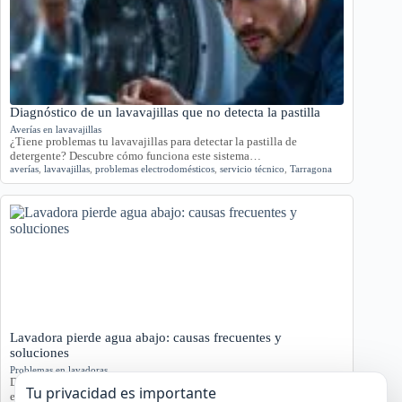
Diagnóstico de un lavavajillas que no detecta la pastilla
Averías en lavavajillas
¿Tiene problemas tu lavavajillas para detectar la pastilla de
detergente? Descubre cómo funciona este sistema…
averías
,
lavavajillas
,
problemas electrodomésticos
,
servicio técnico
,
Tarragona
Lavadora pierde agua abajo: causas frecuentes y
soluciones
Problemas en lavadoras
Descubre por qué tu lavadora pierde agua por la parte inferior con
Tu privacidad es importante
este análisis detallado.…