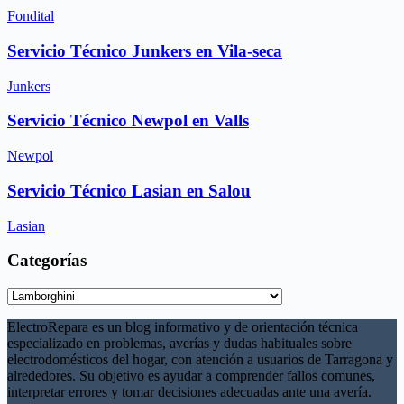
Fondital
Servicio Técnico Junkers en Vila-seca
Junkers
Servicio Técnico Newpol en Valls
Newpol
Servicio Técnico Lasian en Salou
Lasian
Categorías
Categorías
ElectroRepara es un blog informativo y de orientación técnica
especializado en problemas, averías y dudas habituales sobre
electrodomésticos del hogar, con atención a usuarios de Tarragona y
alrededores. Su objetivo es ayudar a comprender fallos comunes,
interpretar errores y tomar decisiones adecuadas ante una avería.