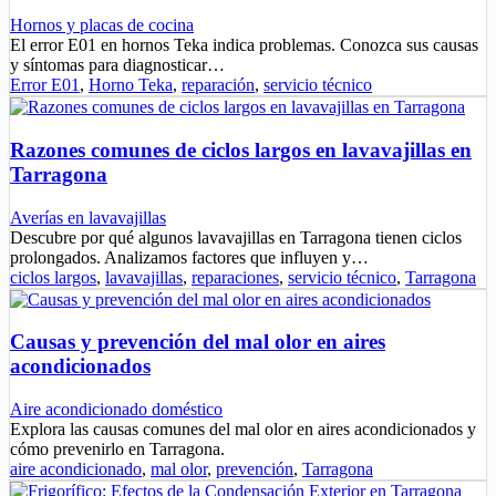
Hornos y placas de cocina
El error E01 en hornos Teka indica problemas. Conozca sus causas
y síntomas para diagnosticar…
Error E01
,
Horno Teka
,
reparación
,
servicio técnico
Razones comunes de ciclos largos en lavavajillas en
Tarragona
Averías en lavavajillas
Descubre por qué algunos lavavajillas en Tarragona tienen ciclos
prolongados. Analizamos factores que influyen y…
ciclos largos
,
lavavajillas
,
reparaciones
,
servicio técnico
,
Tarragona
Causas y prevención del mal olor en aires
acondicionados
Aire acondicionado doméstico
Explora las causas comunes del mal olor en aires acondicionados y
cómo prevenirlo en Tarragona.
aire acondicionado
,
mal olor
,
prevención
,
Tarragona