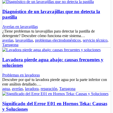
Diagnóstico de un lavavajillas que no detecta la
pastilla
Averías en lavavajillas
¿Tiene problemas tu lavavajillas para detectar la pastilla de
detergente? Descubre cómo funciona este sistema…
averías
,
lavavajillas
,
problemas electrodomésticos
,
servicio técnico
,
Tarragona
Lavadora pierde agua abajo: causas frecuentes y
soluciones
Problemas en lavadoras
Descubre por qué tu lavadora pierde agua por la parte inferior con
este análisis detallado.…
agua
,
averías
,
lavadora
,
reparación
,
Tarragona
Significado del Error E01 en Hornos Teka: Causas
y Soluciones