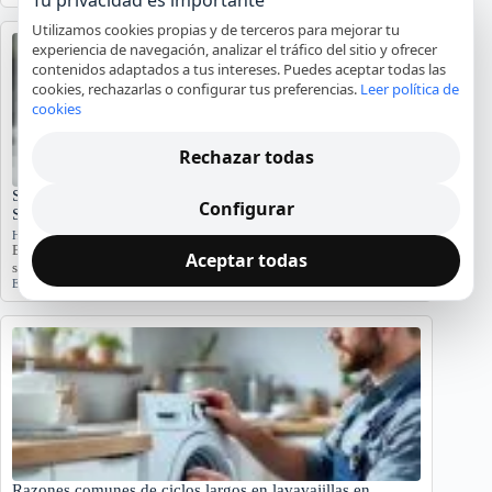
Utilizamos cookies propias y de terceros para mejorar tu
experiencia de navegación, analizar el tráfico del sitio y ofrecer
contenidos adaptados a tus intereses. Puedes aceptar todas las
cookies, rechazarlas o configurar tus preferencias.
Leer política de
cookies
Rechazar todas
Significado del Error E01 en Hornos Teka: Causas y
Configurar
Soluciones
Hornos y placas de cocina
El error E01 en hornos Teka indica problemas. Conozca sus causas y
Aceptar todas
síntomas para diagnosticar…
Error E01
,
Horno Teka
,
reparación
,
servicio técnico
Razones comunes de ciclos largos en lavavajillas en