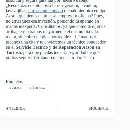
absoluta y segura garantía por nuestro trabajo.
¿Recuerdas cuánto costó tu refrigerador, lavadora,
lavavajillas,
aire acondicionado
o cualquier otro equipo
Acson que tienes en tu casa, empresa u oficina? Pues,
no arriesgues esa inversión, poniendo tu aparato en
manos inexperta. Consúltanos, ya que como te dijimos
arriba, te reparamos mayormente el mismo día y lo
mejor, sin cobro de plus por rapidez. Llámanos y
pídenos una cita y te enviaremos un técnico conocedor
en el
Servicio Técnico y de Reparación Acson en
Tortosa
, para que puedas tener la seguridad de que
podrás seguir disfrutando de tu electrodoméstico.
Etiquetas
#
Acson
#
Tortosa
ANTERIOR
SIGUIENTE