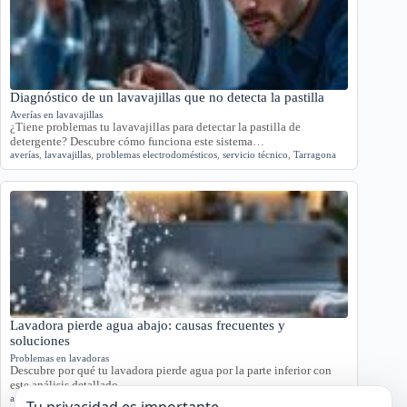
Diagnóstico de un lavavajillas que no detecta la pastilla
Averías en lavavajillas
¿Tiene problemas tu lavavajillas para detectar la pastilla de
detergente? Descubre cómo funciona este sistema…
averías
,
lavavajillas
,
problemas electrodomésticos
,
servicio técnico
,
Tarragona
Lavadora pierde agua abajo: causas frecuentes y
soluciones
Problemas en lavadoras
Descubre por qué tu lavadora pierde agua por la parte inferior con
este análisis detallado.…
agua
,
averías
,
lavadora
,
reparación
,
Tarragona
Tu privacidad es importante