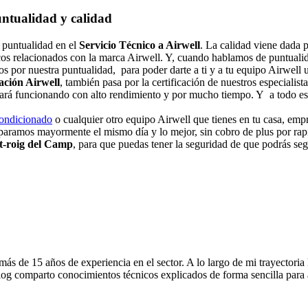
untualidad y calidad
 puntualidad en el
Servicio Técnico a Airwell
. La calidad viene dada p
cos relacionados con la marca Airwell. Y, cuando hablamos de puntualid
os por nuestra puntualidad, para poder darte a ti y a tu equipo Airwell
ación Airwell
, también pasa por la certificación de nuestros especialist
uará funcionando con alto rendimiento y por mucho tiempo. Y a todo est
condicionado
o cualquier otro equipo Airwell que tienes en tu casa, empr
eparamos mayormente el mismo día y lo mejor, sin cobro de plus por ra
t-roig del Camp
, para que puedas tener la seguridad de que podrás seg
s de 15 años de experiencia en el sector. A lo largo de mi trayectoria
og comparto conocimientos técnicos explicados de forma sencilla para ay