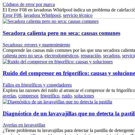
Códigos de error por marca
El Error F08 en lavadoras Whirlpool indica un problema de calefacci
Error F08
,
lavadora Whirlpool
,
servicio técnico
Secadora calienta pero no seca: causas comunes
Secadoras: errores y mantenimiento
Comprende las causas más comunes por las que una secadora calien
calienta pero no seca
,
electrodomésticos
,
reparación
,
secadora
,
servici
Ruido del compresor en frigorífico: causas y solucione
Fallos en frigoríficos y congeladores
Explora las razones del ruido al arrancar el compresor de tu frigoríf
averías
,
compresor
,
frigorífico
,
ruido
,
soluciones
Diagnóstico de un lavavajillas que no detecta la pastil
Averías en lavavajillas
¿Tiene problemas tu lavavajillas para detectar la pastilla de deterge