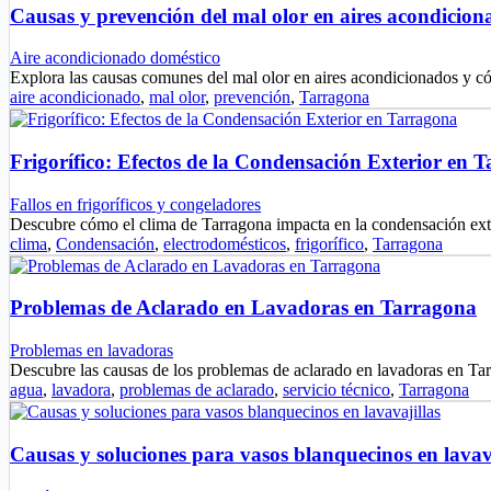
Causas y prevención del mal olor en aires acondicion
Aire acondicionado doméstico
Explora las causas comunes del mal olor en aires acondicionados y c
aire acondicionado
,
mal olor
,
prevención
,
Tarragona
Frigorífico: Efectos de la Condensación Exterior en 
Fallos en frigoríficos y congeladores
Descubre cómo el clima de Tarragona impacta en la condensación exte
clima
,
Condensación
,
electrodomésticos
,
frigorífico
,
Tarragona
Problemas de Aclarado en Lavadoras en Tarragona
Problemas en lavadoras
Descubre las causas de los problemas de aclarado en lavadoras en T
agua
,
lavadora
,
problemas de aclarado
,
servicio técnico
,
Tarragona
Causas y soluciones para vasos blanquecinos en lavav