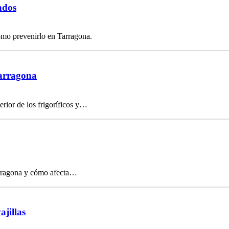
ados
ómo prevenirlo en Tarragona.
Tarragona
rior de los frigoríficos y…
arragona y cómo afecta…
ajillas