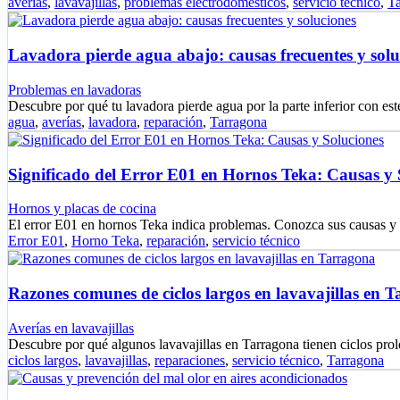
averías
,
lavavajillas
,
problemas electrodomésticos
,
servicio técnico
,
T
Lavadora pierde agua abajo: causas frecuentes y solu
Problemas en lavadoras
Descubre por qué tu lavadora pierde agua por la parte inferior con est
agua
,
averías
,
lavadora
,
reparación
,
Tarragona
Significado del Error E01 en Hornos Teka: Causas y 
Hornos y placas de cocina
El error E01 en hornos Teka indica problemas. Conozca sus causas y
Error E01
,
Horno Teka
,
reparación
,
servicio técnico
Razones comunes de ciclos largos en lavavajillas en 
Averías en lavavajillas
Descubre por qué algunos lavavajillas en Tarragona tienen ciclos pr
ciclos largos
,
lavavajillas
,
reparaciones
,
servicio técnico
,
Tarragona