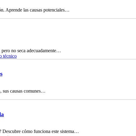
ón. Aprende las causas potenciales…
ta pero no seca adecuadamente…
o técnico
s
ico, sus causas comunes…
la
nte? Descubre cómo funciona este sistema…