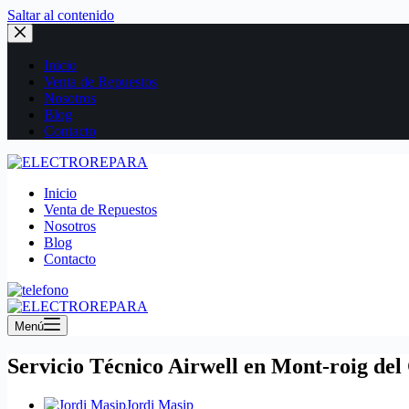
Saltar al contenido
Inicio
Venta de Repuestos
Nosotros
Blog
Contacto
Inicio
Venta de Repuestos
Nosotros
Blog
Contacto
Menú
Servicio Técnico Airwell en Mont-roig de
Jordi Masip