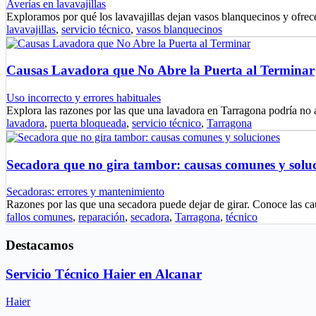
Averías en lavavajillas
Exploramos por qué los lavavajillas dejan vasos blanquecinos y ofrec
lavavajillas
,
servicio técnico
,
vasos blanquecinos
Causas Lavadora que No Abre la Puerta al Terminar
Uso incorrecto y errores habituales
Explora las razones por las que una lavadora en Tarragona podría no 
lavadora
,
puerta bloqueada
,
servicio técnico
,
Tarragona
Secadora que no gira tambor: causas comunes y solu
Secadoras: errores y mantenimiento
Razones por las que una secadora puede dejar de girar. Conoce las
fallos comunes
,
reparación
,
secadora
,
Tarragona
,
técnico
Destacamos
Servicio Técnico Haier en Alcanar
Haier