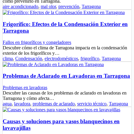
cómo prevenirlo en Tarragona.
aire acondicionado
,
mal olor
,
prevención
,
Tarragona
Frigorífico: Efectos de la Condensación Exterior en
Tarragona
Fallos en frigoríficos y congeladores
Descubre cómo el clima de Tarragona impacta en la condensación
exterior de los frigoríficos y…
clima
,
Condensación
,
electrodomésticos
,
frigorífico
,
Tarragona
Problemas de Aclarado en Lavadoras en Tarragona
Problemas en lavadoras
Descubre las causas de los problemas de aclarado en lavadoras en
Tarragona y cómo afecta…
agua
,
lavadora
,
problemas de aclarado
,
servicio técnico
,
Tarragona
Causas y soluciones para vasos blanquecinos en
lavavajillas