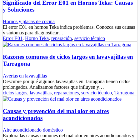
Significado del Error E01 en Hornos Teka: Causas
y Soluciones
Hornos y placas de cocina
El error E01 en hornos Teka indica problemas. Conozca sus causas
y síntomas para diagnosticar…
Error E01
,
Horno Teka
,
reparación
,
servicio técnico
Razones comunes de ciclos largos en lavavajillas en
Tarragona
Averías en lavavajillas
Descubre por qué algunos lavavajillas en Tarragona tienen ciclos
prolongados. Analizamos factores que influyen y…
ciclos largos
,
lavavajillas
,
reparaciones
,
servicio técnico
,
Tarragona
Causas y prevención del mal olor en aires
acondicionados
Aire acondicionado doméstico
Explora las causas comunes del mal olor en aires acondicionados y