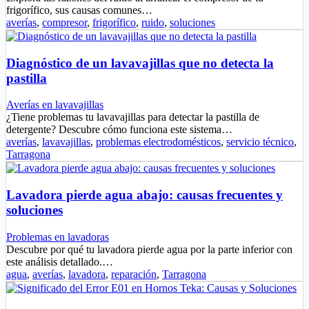
frigorífico, sus causas comunes…
averías
,
compresor
,
frigorífico
,
ruido
,
soluciones
Diagnóstico de un lavavajillas que no detecta la
pastilla
Averías en lavavajillas
¿Tiene problemas tu lavavajillas para detectar la pastilla de
detergente? Descubre cómo funciona este sistema…
averías
,
lavavajillas
,
problemas electrodomésticos
,
servicio técnico
,
Tarragona
Lavadora pierde agua abajo: causas frecuentes y
soluciones
Problemas en lavadoras
Descubre por qué tu lavadora pierde agua por la parte inferior con
este análisis detallado.…
agua
,
averías
,
lavadora
,
reparación
,
Tarragona