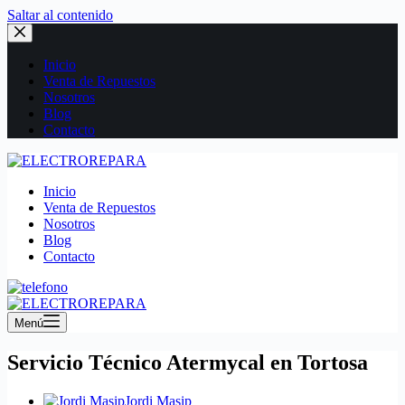
Saltar al contenido
Inicio
Venta de Repuestos
Nosotros
Blog
Contacto
Inicio
Venta de Repuestos
Nosotros
Blog
Contacto
Menú
Servicio Técnico Atermycal en Tortosa
Jordi Masip