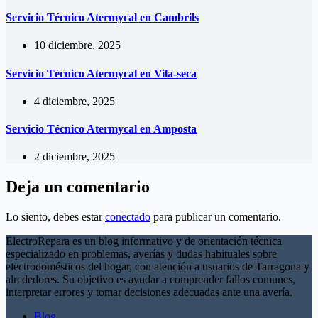
Servicio Técnico Atermycal en Cambrils
10 diciembre, 2025
Servicio Técnico Atermycal en Vila-seca
4 diciembre, 2025
Servicio Técnico Atermycal en Amposta
2 diciembre, 2025
Deja un comentario
Lo siento, debes estar
conectado
para publicar un comentario.
ElectroRepara es un blog informativo y de orientación técnica
especializado en problemas, averías y dudas habituales sobre
electrodomésticos del hogar, con atención a usuarios de Tarragona y
alrededores. Su objetivo es ayudar a comprender fallos comunes,
interpretar errores y tomar decisiones adecuadas ante una avería.
Blog