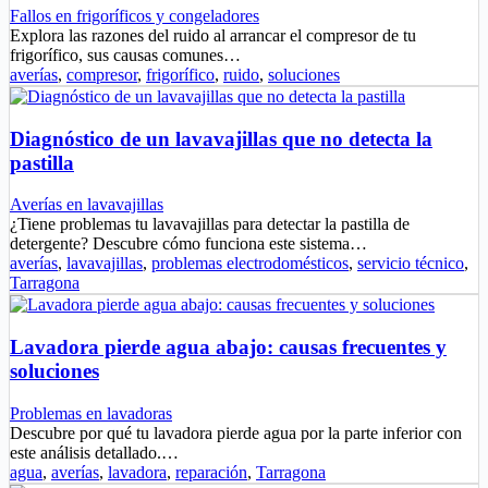
Fallos en frigoríficos y congeladores
Explora las razones del ruido al arrancar el compresor de tu
frigorífico, sus causas comunes…
averías
,
compresor
,
frigorífico
,
ruido
,
soluciones
Diagnóstico de un lavavajillas que no detecta la
pastilla
Averías en lavavajillas
¿Tiene problemas tu lavavajillas para detectar la pastilla de
detergente? Descubre cómo funciona este sistema…
averías
,
lavavajillas
,
problemas electrodomésticos
,
servicio técnico
,
Tarragona
Lavadora pierde agua abajo: causas frecuentes y
soluciones
Problemas en lavadoras
Descubre por qué tu lavadora pierde agua por la parte inferior con
este análisis detallado.…
agua
,
averías
,
lavadora
,
reparación
,
Tarragona