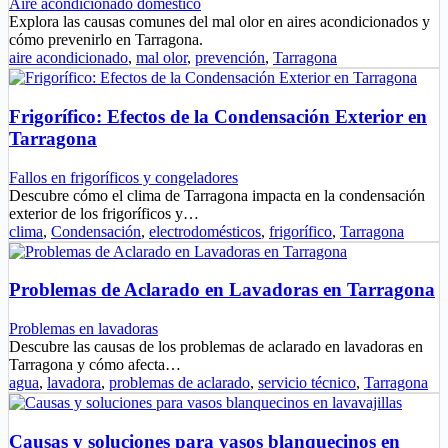
Aire acondicionado doméstico
Explora las causas comunes del mal olor en aires acondicionados y
cómo prevenirlo en Tarragona.
aire acondicionado
,
mal olor
,
prevención
,
Tarragona
Frigorífico: Efectos de la Condensación Exterior en
Tarragona
Fallos en frigoríficos y congeladores
Descubre cómo el clima de Tarragona impacta en la condensación
exterior de los frigoríficos y…
clima
,
Condensación
,
electrodomésticos
,
frigorífico
,
Tarragona
Problemas de Aclarado en Lavadoras en Tarragona
Problemas en lavadoras
Descubre las causas de los problemas de aclarado en lavadoras en
Tarragona y cómo afecta…
agua
,
lavadora
,
problemas de aclarado
,
servicio técnico
,
Tarragona
Causas y soluciones para vasos blanquecinos en