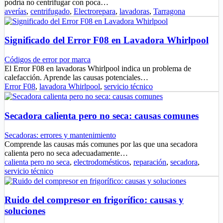
podría no centrifugar con poca…
averías
,
centrifugado
,
Electrorepara
,
lavadoras
,
Tarragona
Significado del Error F08 en Lavadora Whirlpool
Códigos de error por marca
El Error F08 en lavadoras Whirlpool indica un problema de
calefacción. Aprende las causas potenciales…
Error F08
,
lavadora Whirlpool
,
servicio técnico
Secadora calienta pero no seca: causas comunes
Secadoras: errores y mantenimiento
Comprende las causas más comunes por las que una secadora
calienta pero no seca adecuadamente…
calienta pero no seca
,
electrodomésticos
,
reparación
,
secadora
,
servicio técnico
Ruido del compresor en frigorífico: causas y
soluciones