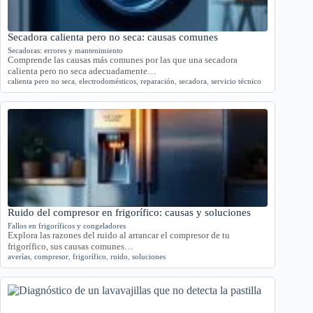
Secadora calienta pero no seca: causas comunes
Secadoras: errores y mantenimiento
Comprende las causas más comunes por las que una secadora
calienta pero no seca adecuadamente…
calienta pero no seca
,
electrodomésticos
,
reparación
,
secadora
,
servicio técnico
Ruido del compresor en frigorífico: causas y soluciones
Fallos en frigoríficos y congeladores
Explora las razones del ruido al arrancar el compresor de tu
frigorífico, sus causas comunes…
averías
,
compresor
,
frigorífico
,
ruido
,
soluciones