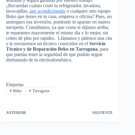
absoluta y segura garantía por nuestro trabajo.
¿Recuerdas cuánto costó tu refrigerador, lavadora,
lavavajillas,
aire acondicionado
o cualquier otro equipo
Beko que tienes en tu casa, empresa u oficina? Pues, no
arriesgues esa inversión, poniendo tu aparato en manos
inexperta. Consúltanos, ya que como te dijimos arriba,
te reparamos mayormente el mismo día y lo mejor, sin
cobro de plus por rapidez. Llámanos y pídenos una cita
y te enviaremos un técnico conocedor en el
Servicio
Técnico y de Reparación Beko en Tarragona
, para
que puedas tener la seguridad de que podrás seguir
disfrutando de tu electrodoméstico.
Etiquetas
#
Beko
#
Tarragona
ANTERIOR
SIGUIENTE