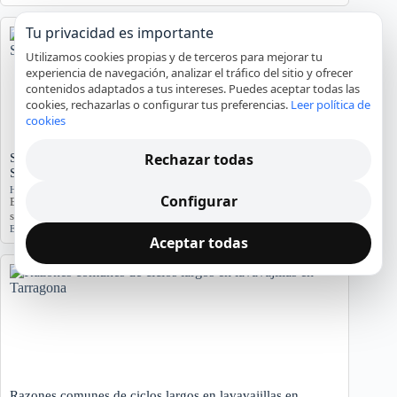
Tu privacidad es importante
Utilizamos cookies propias y de terceros para mejorar tu
experiencia de navegación, analizar el tráfico del sitio y ofrecer
contenidos adaptados a tus intereses. Puedes aceptar todas las
cookies, rechazarlas o configurar tus preferencias.
Leer política de
cookies
Rechazar todas
Significado del Error E01 en Hornos Teka: Causas y
Soluciones
Hornos y placas de cocina
Configurar
El error E01 en hornos Teka indica problemas. Conozca sus causas y
síntomas para diagnosticar…
Error E01
,
Horno Teka
,
reparación
,
servicio técnico
Aceptar todas
Razones comunes de ciclos largos en lavavajillas en