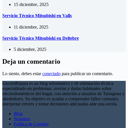
15 diciembre, 2025
Servicio Técnico Mitsubishi en Valls
11 diciembre, 2025
Servicio Técnico Mitsubishi en Deltebre
5 diciembre, 2025
Deja un comentario
Lo siento, debes estar
conectado
para publicar un comentario.
ElectroRepara es un blog informativo y de orientación técnica
especializado en problemas, averías y dudas habituales sobre
electrodomésticos del hogar, con atención a usuarios de Tarragona y
alrededores. Su objetivo es ayudar a comprender fallos comunes,
interpretar errores y tomar decisiones adecuadas ante una avería.
Blog
Nosotros
Política de Cookies