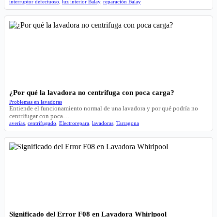
interruptor defectuoso
,
luz interior Balay
,
reparación Balay
¿Por qué la lavadora no centrifuga con poca carga?
Problemas en lavadoras
Entiende el funcionamiento normal de una lavadora y por qué podría no
centrifugar con poca…
averías
,
centrifugado
,
Electrorepara
,
lavadoras
,
Tarragona
Significado del Error F08 en Lavadora Whirlpool