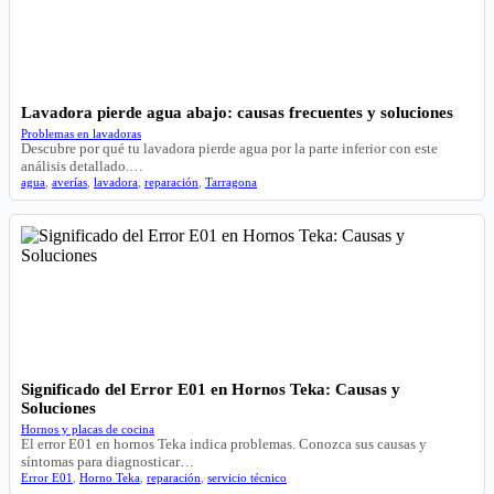
Lavadora pierde agua abajo: causas frecuentes y soluciones
Problemas en lavadoras
Descubre por qué tu lavadora pierde agua por la parte inferior con este
análisis detallado.…
agua
,
averías
,
lavadora
,
reparación
,
Tarragona
Significado del Error E01 en Hornos Teka: Causas y
Soluciones
Hornos y placas de cocina
El error E01 en hornos Teka indica problemas. Conozca sus causas y
síntomas para diagnosticar…
Error E01
,
Horno Teka
,
reparación
,
servicio técnico