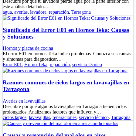
Descubre por qué tu lavadora pierde agua por la parte inferior con
este análisis detallado.…
agua
,
averías
,
lavadora
,
reparación
,
Tarragona
Significado del Error E01 en Hornos Teka: Causas
y Soluciones
Hornos y placas de cocina
El error E01 en hornos Teka indica problemas. Conozca sus causas
y síntomas para diagnosticar…
Error E01
,
Horno Teka
,
reparación
,
servicio técnico
Razones comunes de ciclos largos en lavavajillas en
Tarragona
Averías en lavavajillas
Descubre por qué algunos lavavajillas en Tarragona tienen ciclos
prolongados. Analizamos factores que influyen y…
ciclos largos
,
lavavajillas
,
reparaciones
,
servicio técnico
,
Tarragona
Causas y prevención del mal olor en aires