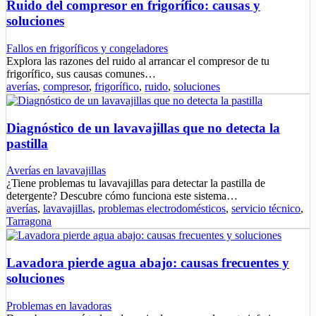
Ruido del compresor en frigorífico: causas y
soluciones
Fallos en frigoríficos y congeladores
Explora las razones del ruido al arrancar el compresor de tu
frigorífico, sus causas comunes…
averías
,
compresor
,
frigorífico
,
ruido
,
soluciones
Diagnóstico de un lavavajillas que no detecta la
pastilla
Averías en lavavajillas
¿Tiene problemas tu lavavajillas para detectar la pastilla de
detergente? Descubre cómo funciona este sistema…
averías
,
lavavajillas
,
problemas electrodomésticos
,
servicio técnico
,
Tarragona
Lavadora pierde agua abajo: causas frecuentes y
soluciones
Problemas en lavadoras