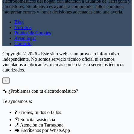
electrodomésticos del hogar, con atención a usuarios de Tarragona y
alrededores. Su objetivo es ayudar a comprender fallos comunes,
interpretar errores y tomar decisiones adecuadas ante una avería.
Blog
Nosotros
Política de Cookies
Aviso legal
Contacto
Copyright © 2026 - Este sitio web es un proyecto informativo
independiente. No somos servicio técnico oficial ni estamos
vinculados a fabricantes, marcas comerciales o servicios técnicos
autorizados.
×
🔧
¿Problemas con tu electrodoméstico?
Te ayudamos a:
❓ Errores, ruidos o fallos
🧰 Solicitar asistencia
📍 Atención en Tarragona
📲 Escríbenos por WhatsApp