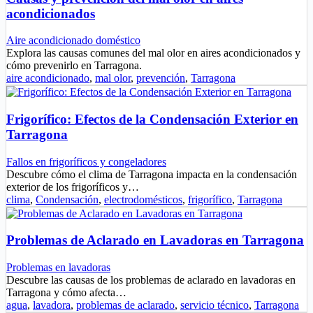
acondicionados
Aire acondicionado doméstico
Explora las causas comunes del mal olor en aires acondicionados y
cómo prevenirlo en Tarragona.
aire acondicionado
,
mal olor
,
prevención
,
Tarragona
Frigorífico: Efectos de la Condensación Exterior en
Tarragona
Fallos en frigoríficos y congeladores
Descubre cómo el clima de Tarragona impacta en la condensación
exterior de los frigoríficos y…
clima
,
Condensación
,
electrodomésticos
,
frigorífico
,
Tarragona
Problemas de Aclarado en Lavadoras en Tarragona
Problemas en lavadoras
Descubre las causas de los problemas de aclarado en lavadoras en
Tarragona y cómo afecta…
agua
,
lavadora
,
problemas de aclarado
,
servicio técnico
,
Tarragona