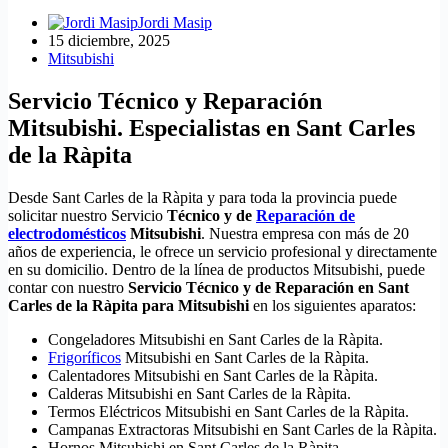
Jordi Masip
15 diciembre, 2025
Mitsubishi
Servicio Técnico y Reparación
Mitsubishi. Especialistas en Sant Carles
de la Ràpita
Desde Sant Carles de la Ràpita y para toda la provincia puede
solicitar nuestro Servicio
Técnico y de
Reparación de
electrodomésticos
Mitsubishi
. Nuestra empresa con más de 20
años de experiencia, le ofrece un servicio profesional y directamente
en su domicilio. Dentro de la línea de productos Mitsubishi, puede
contar con nuestro
Servicio Técnico y de Reparación en Sant
Carles de la Ràpita para Mitsubishi
en los siguientes aparatos:
Congeladores Mitsubishi en Sant Carles de la Ràpita.
Frigoríficos
Mitsubishi en Sant Carles de la Ràpita.
Calentadores Mitsubishi en Sant Carles de la Ràpita.
Calderas Mitsubishi en Sant Carles de la Ràpita.
Termos Eléctricos Mitsubishi en Sant Carles de la Ràpita.
Campanas Extractoras Mitsubishi en Sant Carles de la Ràpita.
Hornos Mitsubishi en Sant Carles de la Ràpita.