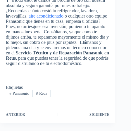
Y a todo esto, le damos un broche de oro con nuestra
absoluta y segura garantía por nuestro trabajo.
¿Recuerdas cuánto costó tu refrigerador, lavadora,
lavavajillas,
aire acondicionado
o cualquier otro equipo
Panasonic que tienes en tu casa, empresa u oficina?
Pues, no arriesgues esa inversión, poniendo tu aparato
en manos inexperta. Consúltanos, ya que como te
dijimos arriba, te reparamos mayormente el mismo día y
lo mejor, sin cobro de plus por rapidez. Llámanos y
pídenos una cita y te enviaremos un técnico conocedor
en el
Servicio Técnico y de Reparación Panasonic en
Reus
, para que puedas tener la seguridad de que podrás
seguir disfrutando de tu electrodoméstico.
Etiquetas
#
Panasonic
#
Reus
ANTERIOR
SIGUIENTE