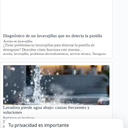
Diagnóstico de un lavavajillas que no detecta la pastilla
Averías en lavavajillas
¿Tiene problemas tu lavavajillas para detectar la pastilla de
detergente? Descubre cómo funciona este sistema…
averías
,
lavavajillas
,
problemas electrodomésticos
,
servicio técnico
,
Tarragona
Lavadora pierde agua abajo: causas frecuentes y
soluciones
Problemas en lavadoras
Descubre por qué tu lavadora pierde agua por la parte inferior con
Tu privacidad es importante
este análisis detallado.…