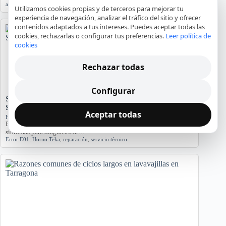
agua
,
averías
,
lavadora
,
reparación
,
Tarragona
Utilizamos cookies propias y de terceros para mejorar tu
experiencia de navegación, analizar el tráfico del sitio y ofrecer
contenidos adaptados a tus intereses. Puedes aceptar todas las
cookies, rechazarlas o configurar tus preferencias.
Leer política de
cookies
Rechazar todas
Configurar
Significado del Error E01 en Hornos Teka: Causas y
Soluciones
Aceptar todas
Hornos y placas de cocina
El error E01 en hornos Teka indica problemas. Conozca sus causas y
síntomas para diagnosticar…
Error E01
,
Horno Teka
,
reparación
,
servicio técnico