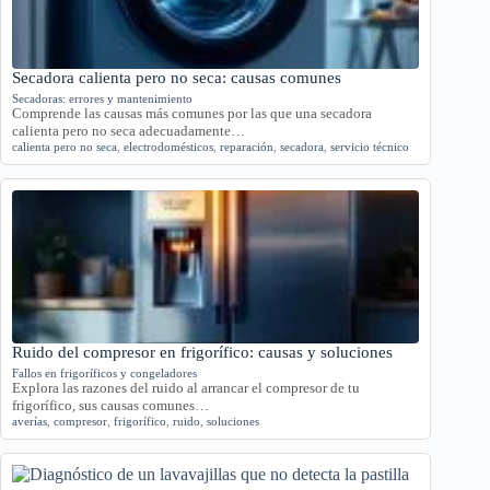
Secadora calienta pero no seca: causas comunes
Secadoras: errores y mantenimiento
Comprende las causas más comunes por las que una secadora
calienta pero no seca adecuadamente…
calienta pero no seca
,
electrodomésticos
,
reparación
,
secadora
,
servicio técnico
Ruido del compresor en frigorífico: causas y soluciones
Fallos en frigoríficos y congeladores
Explora las razones del ruido al arrancar el compresor de tu
frigorífico, sus causas comunes…
averías
,
compresor
,
frigorífico
,
ruido
,
soluciones