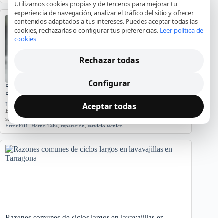
Utilizamos cookies propias y de terceros para mejorar tu
experiencia de navegación, analizar el tráfico del sitio y ofrecer
contenidos adaptados a tus intereses. Puedes aceptar todas las
cookies, rechazarlas o configurar tus preferencias.
Leer política de
cookies
Rechazar todas
Configurar
Significado del Error E01 en Hornos Teka: Causas y
Soluciones
Aceptar todas
Hornos y placas de cocina
El error E01 en hornos Teka indica problemas. Conozca sus causas y
síntomas para diagnosticar…
Error E01
,
Horno Teka
,
reparación
,
servicio técnico
Razones comunes de ciclos largos en lavavajillas en