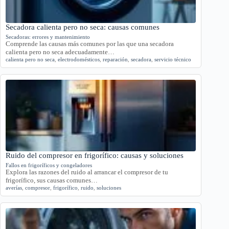
Secadora calienta pero no seca: causas comunes
Secadoras: errores y mantenimiento
Comprende las causas más comunes por las que una secadora
calienta pero no seca adecuadamente…
calienta pero no seca
,
electrodomésticos
,
reparación
,
secadora
,
servicio técnico
Ruido del compresor en frigorífico: causas y soluciones
Fallos en frigoríficos y congeladores
Explora las razones del ruido al arrancar el compresor de tu
frigorífico, sus causas comunes…
averías
,
compresor
,
frigorífico
,
ruido
,
soluciones