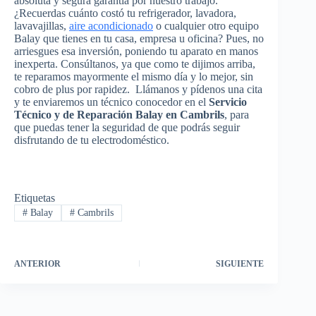
absoluta y segura garantía por nuestro trabajo.
¿Recuerdas cuánto costó tu refrigerador, lavadora,
lavavajillas,
aire acondicionado
o cualquier otro equipo
Balay que tienes en tu casa, empresa u oficina? Pues, no
arriesgues esa inversión, poniendo tu aparato en manos
inexperta. Consúltanos, ya que como te dijimos arriba,
te reparamos mayormente el mismo día y lo mejor, sin
cobro de plus por rapidez. Llámanos y pídenos una cita
y te enviaremos un técnico conocedor en el
Servicio
Técnico y de Reparación Balay en Cambrils
, para
que puedas tener la seguridad de que podrás seguir
disfrutando de tu electrodoméstico.
Etiquetas
#
Balay
#
Cambrils
ANTERIOR
SIGUIENTE