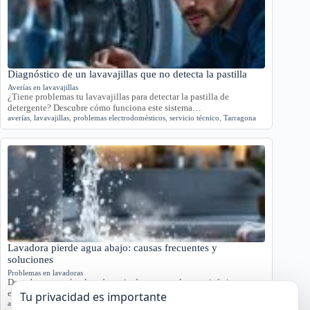
Diagnóstico de un lavavajillas que no detecta la pastilla
Averías en lavavajillas
¿Tiene problemas tu lavavajillas para detectar la pastilla de
detergente? Descubre cómo funciona este sistema…
averías
,
lavavajillas
,
problemas electrodomésticos
,
servicio técnico
,
Tarragona
Lavadora pierde agua abajo: causas frecuentes y
soluciones
Problemas en lavadoras
Descubre por qué tu lavadora pierde agua por la parte inferior con
este análisis detallado.…
Tu privacidad es importante
agua
,
averías
,
lavadora
,
reparación
,
Tarragona