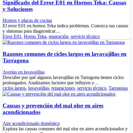
Significado del Error E01 en Hornos Teka: Causas
y Soluciones
Hornos y placas de cocina
El error E01 en hornos Teka indica problemas. Conozca sus causas
y síntomas para diagnosticar…
Error E01
,
Horno Teka
,
reparación
,
servicio técnico
Razones comunes de ciclos largos en lavavajillas en
Tarragona
Averías en lavavajillas
Descubre por qué algunos lavavajillas en Tarragona tienen ciclos
prolongados. Analizamos factores que influyen y…
ciclos largos
,
lavavajillas
,
reparaciones
,
servicio técnico
,
Tarragona
Causas y prevención del mal olor en aires
acondicionados
Aire acondicionado doméstico
Explora las causas comunes del mal olor en aires acondicionados y