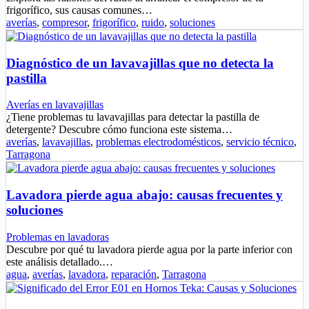
frigorífico, sus causas comunes…
averías
,
compresor
,
frigorífico
,
ruido
,
soluciones
Diagnóstico de un lavavajillas que no detecta la
pastilla
Averías en lavavajillas
¿Tiene problemas tu lavavajillas para detectar la pastilla de
detergente? Descubre cómo funciona este sistema…
averías
,
lavavajillas
,
problemas electrodomésticos
,
servicio técnico
,
Tarragona
Lavadora pierde agua abajo: causas frecuentes y
soluciones
Problemas en lavadoras
Descubre por qué tu lavadora pierde agua por la parte inferior con
este análisis detallado.…
agua
,
averías
,
lavadora
,
reparación
,
Tarragona