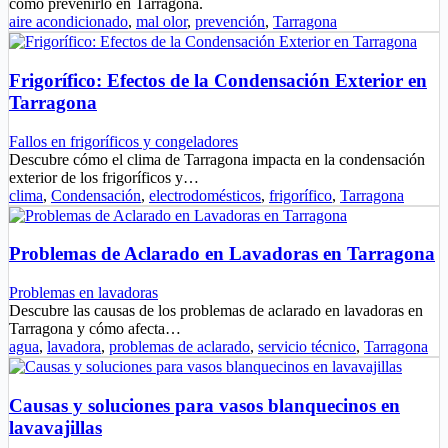
cómo prevenirlo en Tarragona.
aire acondicionado
,
mal olor
,
prevención
,
Tarragona
Frigorífico: Efectos de la Condensación Exterior en
Tarragona
Fallos en frigoríficos y congeladores
Descubre cómo el clima de Tarragona impacta en la condensación
exterior de los frigoríficos y…
clima
,
Condensación
,
electrodomésticos
,
frigorífico
,
Tarragona
Problemas de Aclarado en Lavadoras en Tarragona
Problemas en lavadoras
Descubre las causas de los problemas de aclarado en lavadoras en
Tarragona y cómo afecta…
agua
,
lavadora
,
problemas de aclarado
,
servicio técnico
,
Tarragona
Causas y soluciones para vasos blanquecinos en
lavavajillas