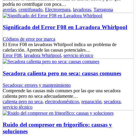
podría no centrifugar con poca…
averías
,
centrifugado
,
Electrorepara
,
lavadoras
,
Tarragona
Significado del Error F08 en Lavadora Whirlpool
Códigos de error por marca
El Error F08 en lavadoras Whirlpool indica un problema de
calefacción. Aprende las causas potenciales…
Error F08
,
lavadora Whirlpool
,
servicio técnico
Secadora calienta pero no seca: causas comunes
Secadoras: errores y mantenimiento
Comprende las causas más comunes por las que una secadora
calienta pero no seca adecuadamente…
calienta pero no seca
,
electrodomésticos
,
reparación
,
secadora
,
servicio técnico
Ruido del compresor en frigorífico: causas y
soluciones