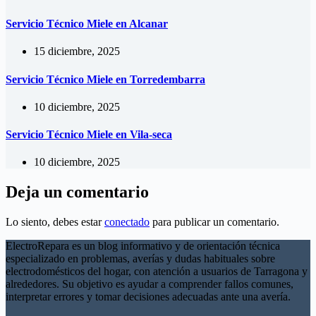
Servicio Técnico Miele en Alcanar
15 diciembre, 2025
Servicio Técnico Miele en Torredembarra
10 diciembre, 2025
Servicio Técnico Miele en Vila-seca
10 diciembre, 2025
Deja un comentario
Lo siento, debes estar
conectado
para publicar un comentario.
ElectroRepara es un blog informativo y de orientación técnica
especializado en problemas, averías y dudas habituales sobre
electrodomésticos del hogar, con atención a usuarios de Tarragona y
alrededores. Su objetivo es ayudar a comprender fallos comunes,
interpretar errores y tomar decisiones adecuadas ante una avería.