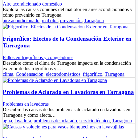
Aire acondicionado doméstico
Explora las causas comunes del mal olor en aires acondicionados y
cómo prevenirlo en Tarragona.
aire acondicionado
,
mal olor
,
prevención
,
Tarragona
Frigorífico: Efectos de la Condensación Exterior en
Tarragona
Fallos en frigoríficos y congeladores
Descubre cómo el clima de Tarragona impacta en la condensación
exterior de los frigoríficos y…
clima
,
Condensación
,
electrodomésticos
,
frigorífico
,
Tarragona
Problemas de Aclarado en Lavadoras en Tarragona
Problemas en lavadoras
Descubre las causas de los problemas de aclarado en lavadoras en
Tarragona y cómo afecta…
agua
,
lavadora
,
problemas de aclarado
,
servicio técnico
,
Tarragona