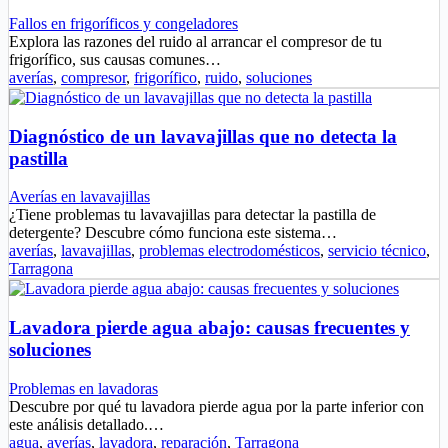
Fallos en frigoríficos y congeladores
Explora las razones del ruido al arrancar el compresor de tu
frigorífico, sus causas comunes…
averías
,
compresor
,
frigorífico
,
ruido
,
soluciones
Diagnóstico de un lavavajillas que no detecta la
pastilla
Averías en lavavajillas
¿Tiene problemas tu lavavajillas para detectar la pastilla de
detergente? Descubre cómo funciona este sistema…
averías
,
lavavajillas
,
problemas electrodomésticos
,
servicio técnico
,
Tarragona
Lavadora pierde agua abajo: causas frecuentes y
soluciones
Problemas en lavadoras
Descubre por qué tu lavadora pierde agua por la parte inferior con
este análisis detallado.…
agua
,
averías
,
lavadora
,
reparación
,
Tarragona