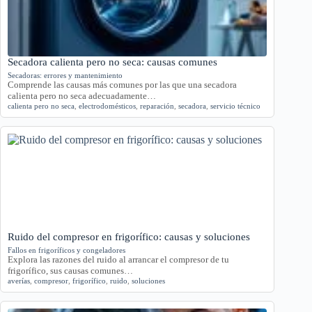
Secadora calienta pero no seca: causas comunes
Secadoras: errores y mantenimiento
Comprende las causas más comunes por las que una secadora
calienta pero no seca adecuadamente…
calienta pero no seca
,
electrodomésticos
,
reparación
,
secadora
,
servicio técnico
Ruido del compresor en frigorífico: causas y soluciones
Fallos en frigoríficos y congeladores
Explora las razones del ruido al arrancar el compresor de tu
frigorífico, sus causas comunes…
averías
,
compresor
,
frigorífico
,
ruido
,
soluciones