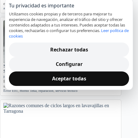
este análisis detallado.…
Tu privacidad es importante
agua
,
averías
,
lavadora
,
reparación
,
Tarragona
Utilizamos cookies propias y de terceros para mejorar tu
experiencia de navegación, analizar el tráfico del sitio y ofrecer
contenidos adaptados a tus intereses. Puedes aceptar todas las
cookies, rechazarlas o configurar tus preferencias.
Leer política de
cookies
Rechazar todas
Configurar
Significado del Error E01 en Hornos Teka: Causas y
Soluciones
Aceptar todas
Hornos y placas de cocina
El error E01 en hornos Teka indica problemas. Conozca sus causas y
síntomas para diagnosticar…
Error E01
,
Horno Teka
,
reparación
,
servicio técnico