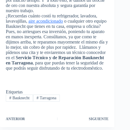
por mucho tiempo. Y a todo esto, le damos un broche
de oro con nuestra absoluta y segura garantía por
nuestro trabajo.
¿Recuerdas cuánto costó tu refrigerador, lavadora,
lavavajillas,
aire acondicionado
o cualquier otro equipo
Bauknecht que tienes en tu casa, empresa u oficina?
Pues, no arriesgues esa inversión, poniendo tu aparato
en manos inexperta. Consúltanos, ya que como te
dijimos arriba, te reparamos mayormente el mismo día y
lo mejor, sin cobro de plus por rapidez. Llámanos y
pídenos una cita y te enviaremos un técnico conocedor
en el
Servicio Técnico y de Reparación Bauknecht
en Tarragona
, para que puedas tener la seguridad de
que podrás seguir disfrutando de tu electrodoméstico.
Etiquetas
#
Bauknecht
#
Tarragona
ANTERIOR
SIGUIENTE