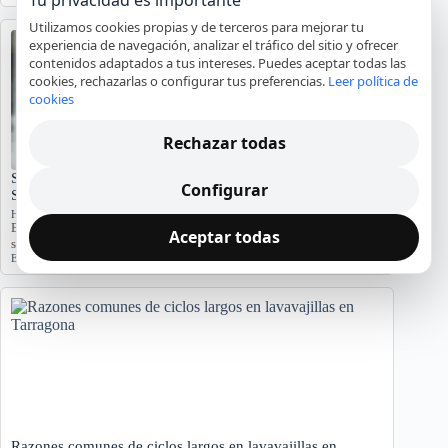
Utilizamos cookies propias y de terceros para mejorar tu
experiencia de navegación, analizar el tráfico del sitio y ofrecer
contenidos adaptados a tus intereses. Puedes aceptar todas las
cookies, rechazarlas o configurar tus preferencias.
Leer política de
cookies
Rechazar todas
Significado del Error E01 en Hornos Teka: Causas y
Configurar
Soluciones
Hornos y placas de cocina
El error E01 en hornos Teka indica problemas. Conozca sus causas y
Aceptar todas
síntomas para diagnosticar…
Error E01
,
Horno Teka
,
reparación
,
servicio técnico
Razones comunes de ciclos largos en lavavajillas en