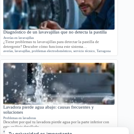
Diagnóstico de un lavavajillas que no detecta la pastilla
Averías en lavavajillas
¿Tiene problemas tu lavavajillas para detectar la pastilla de
detergente? Descubre cómo funciona este sistema…
averías
,
lavavajillas
,
problemas electrodomésticos
,
servicio técnico
,
Tarragona
Lavadora pierde agua abajo: causas frecuentes y
soluciones
Problemas en lavadoras
Descubre por qué tu lavadora pierde agua por la parte inferior con
este análisis detallado.…
agua
,
averías
,
lavadora
,
reparación
,
Tarragona
Tu privacidad es importante