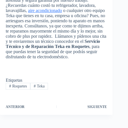
absoluta y segura garantía por nuestro trabajo.
¿Recuerdas cuánto costó tu refrigerador, lavadora,
lavavajillas,
aire acondicionado
o cualquier otro equipo
Teka que tienes en tu casa, empresa u oficina? Pues, no
arriesgues esa inversión, poniendo tu aparato en manos
inexperta. Consúltanos, ya que como te dijimos arriba,
te reparamos mayormente el mismo día y lo mejor, sin
cobro de plus por rapidez. Llámanos y pídenos una cita
y te enviaremos un técnico conocedor en el
Servicio
Técnico y de Reparación Teka en Roquetes
, para
que puedas tener la seguridad de que podrás seguir
disfrutando de tu electrodoméstico.
Etiquetas
#
Roquetes
#
Teka
ANTERIOR
SIGUIENTE