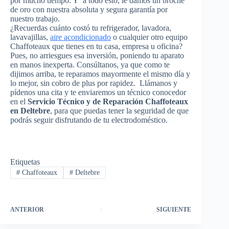
por mucho tiempo. Y a todo esto, le damos un broche
de oro con nuestra absoluta y segura garantía por
nuestro trabajo.
¿Recuerdas cuánto costó tu refrigerador, lavadora,
lavavajillas,
aire acondicionado
o cualquier otro equipo
Chaffoteaux que tienes en tu casa, empresa u oficina?
Pues, no arriesgues esa inversión, poniendo tu aparato
en manos inexperta. Consúltanos, ya que como te
dijimos arriba, te reparamos mayormente el mismo día y
lo mejor, sin cobro de plus por rapidez. Llámanos y
pídenos una cita y te enviaremos un técnico conocedor
en el
Servicio Técnico y de Reparación Chaffoteaux
en Deltebre
, para que puedas tener la seguridad de que
podrás seguir disfrutando de tu electrodoméstico.
Etiquetas
#
Chaffoteaux
#
Deltebre
ANTERIOR
SIGUIENTE