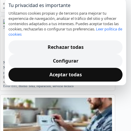
este análisis detallado.…
Tu privacidad es importante
agua
,
averías
,
lavadora
,
reparación
,
Tarragona
Utilizamos cookies propias y de terceros para mejorar tu
experiencia de navegación, analizar el tráfico del sitio y ofrecer
contenidos adaptados a tus intereses. Puedes aceptar todas las
cookies, rechazarlas o configurar tus preferencias.
Leer política de
cookies
Rechazar todas
Configurar
Significado del Error E01 en Hornos Teka: Causas y
Soluciones
Aceptar todas
Hornos y placas de cocina
El error E01 en hornos Teka indica problemas. Conozca sus causas y
síntomas para diagnosticar…
Error E01
,
Horno Teka
,
reparación
,
servicio técnico