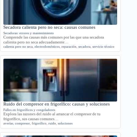
Secadora calienta pero no seca: causas comunes
Secadoras: errores y mantenimiento
Comprende las causas más comunes por las que una secadora
calienta pero no seca adecuadamente…
calienta pero no seca
,
electrodomésticos
,
reparación
,
secadora
,
servicio técnico
Ruido del compresor en frigorífico: causas y soluciones
Fallos en frigoríficos y congeladores
Explora las razones del ruido al arrancar el compresor de tu
frigorífico, sus causas comunes…
averías
,
compresor
,
frigorífico
,
ruido
,
soluciones