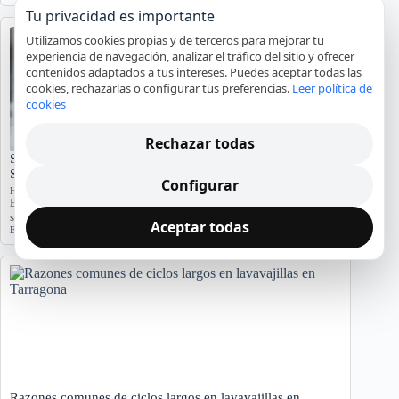
Tu privacidad es importante
Utilizamos cookies propias y de terceros para mejorar tu
experiencia de navegación, analizar el tráfico del sitio y ofrecer
contenidos adaptados a tus intereses. Puedes aceptar todas las
cookies, rechazarlas o configurar tus preferencias.
Leer política de
cookies
Rechazar todas
Significado del Error E01 en Hornos Teka: Causas y
Soluciones
Configurar
Hornos y placas de cocina
El error E01 en hornos Teka indica problemas. Conozca sus causas y
síntomas para diagnosticar…
Aceptar todas
Error E01
,
Horno Teka
,
reparación
,
servicio técnico
Razones comunes de ciclos largos en lavavajillas en