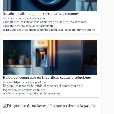
Secadora calienta pero no seca: causas comunes
Secadoras: errores y mantenimiento
Comprende las causas más comunes por las que una secadora
calienta pero no seca adecuadamente…
calienta pero no seca
,
electrodomésticos
,
reparación
,
secadora
,
servicio técnico
Ruido del compresor en frigorífico: causas y soluciones
Fallos en frigoríficos y congeladores
Explora las razones del ruido al arrancar el compresor de tu
frigorífico, sus causas comunes…
averías
,
compresor
,
frigorífico
,
ruido
,
soluciones