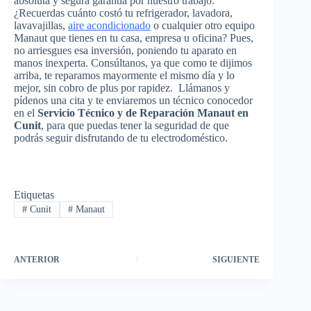
absoluta y segura garantía por nuestro trabajo.
¿Recuerdas cuánto costó tu refrigerador, lavadora,
lavavajillas,
aire acondicionado
o cualquier otro equipo
Manaut que tienes en tu casa, empresa u oficina? Pues,
no arriesgues esa inversión, poniendo tu aparato en
manos inexperta. Consúltanos, ya que como te dijimos
arriba, te reparamos mayormente el mismo día y lo
mejor, sin cobro de plus por rapidez. Llámanos y
pídenos una cita y te enviaremos un técnico conocedor
en el
Servicio Técnico y de Reparación Manaut en
Cunit
, para que puedas tener la seguridad de que
podrás seguir disfrutando de tu electrodoméstico.
Etiquetas
#
Cunit
#
Manaut
ANTERIOR
SIGUIENTE