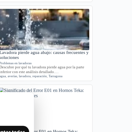
Lavadora pierde agua abajo: causas frecuentes y
soluciones
Problemas en lavadoras
Descubre por qué tu lavadora pierde agua por la parte
inferior con este análisis detallado.…
agua
,
averías
,
lavadora
,
reparación
,
Tarragona
ptar todas
Significado del Error E01 en Hornos Teka: