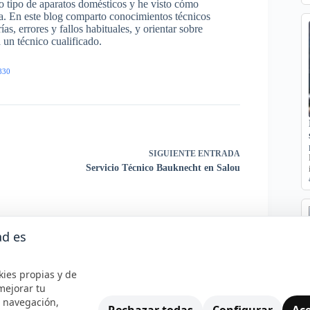
odo tipo de aparatos domésticos y he visto cómo
ra. En este blog comparto conocimientos técnicos
s, errores y fallos habituales, y orientar sobre
un técnico cualificado.
830
SIGUIENTE
ENTRADA
Servicio Técnico Bauknecht en Salou
ad es
kies propias y de
mejorar tu
e navegación,
Rechazar todas
Configurar
Ace