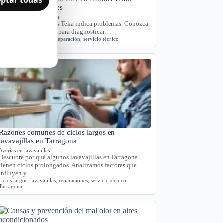
Causas y Soluciones
Hornos y placas de cocina
El error E01 en hornos Teka indica problemas. Conozca
sus causas y síntomas para diagnosticar…
Error E01
,
Horno Teka
,
reparación
,
servicio técnico
Razones comunes de ciclos largos en
lavavajillas en Tarragona
Averías en lavavajillas
Descubre por qué algunos lavavajillas en Tarragona
tienen ciclos prolongados. Analizamos factores que
influyen y…
ciclos largos
,
lavavajillas
,
reparaciones
,
servicio técnico
,
Tarragona