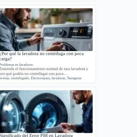
¿Por qué la lavadora no centrifuga con poca
carga?
Problemas en lavadoras
Entiende el funcionamiento normal de una lavadora y
por qué podría no centrifugar con poca…
averías
,
centrifugado
,
Electrorepara
,
lavadoras
,
Tarragona
Significado del Error F08 en Lavadora