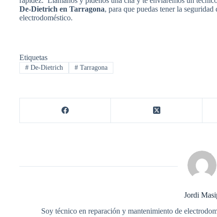
rapidez. Llámanos y pídenos una cita y te enviaremos un técnic
De-Dietrich en Tarragona
, para que puedas tener la seguridad 
electrodoméstico.
Etiquetas
#
De-Dietrich
#
Tarragona
Jordi Masi
Soy técnico en reparación y mantenimiento de electrodom