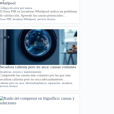
Whirlpool
Códigos de error por marca
El Error F08 en lavadoras Whirlpool indica un problema
de calefacción. Aprende las causas potenciales…
Error F08
,
lavadora Whirlpool
,
servicio técnico
Secadora calienta pero no seca: causas comunes
Secadoras: errores y mantenimiento
Comprende las causas más comunes por las que una
secadora calienta pero no seca adecuadamente…
calienta pero no seca
,
electrodomésticos
,
reparación
,
secadora
,
servicio técnico