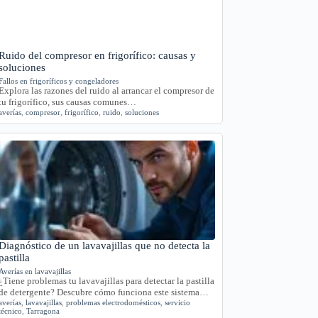
Ruido del compresor en frigorífico: causas y
soluciones
Fallos en frigoríficos y congeladores
Explora las razones del ruido al arrancar el compresor de
tu frigorífico, sus causas comunes…
averías
,
compresor
,
frigorífico
,
ruido
,
soluciones
Diagnóstico de un lavavajillas que no detecta la
pastilla
Averías en lavavajillas
¿Tiene problemas tu lavavajillas para detectar la pastilla
de detergente? Descubre cómo funciona este sistema…
averías
,
lavavajillas
,
problemas electrodomésticos
,
servicio
técnico
,
Tarragona