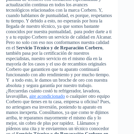
actualización continua en todos los avances
tecnológicos relacionados con la marca Corbero. Y,
cuando hablamos de puntualidad, es porque, respetamos
tu tiempo. Y debido a esto, no esperarás por hora la
llegada de nuestro técnico, ya que somos bastante
conocidos por nuestra puntualidad, para poder darte a ti
y a tu equipo Corbero un servicio de calidad en Alcanar.
Pero no solo con eso nos conformamos nuestra calidad
en el
Servicio Técnico y de Reparación Corbero
,
también pasa por la certificación de nuestros
especialistas, nuestro servicio en el mismo día en la
mayoría de los casos y el uso de recambios originales
Corbero que garanticen que tu aparato continuará
funcionando con alto rendimiento y por mucho tiempo.
Y a todo esto, le damos un broche de oro con nuestra
absoluta y segura garantía por nuestro trabajo.
¿Recuerdas cuánto costó tu refrigerador, lavadora,
lavavajillas,
aire acondicionado
o cualquier otro equipo
Corbero que tienes en tu casa, empresa u oficina? Pues,
no arriesgues esa inversión, poniendo tu aparato en
manos inexperta. Consúltanos, ya que como te dijimos
arriba, te reparamos mayormente el mismo día y lo
mejor, sin cobro de plus por rapidez. Llámanos y
pídenos una cita y te enviaremos un técnico conocedor
en el
Servicio Técnico y de Reparación Corbero en