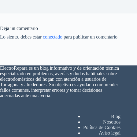
Deja un comentario
Lo siento, debes estar
conectado
para publicar un comentario.
ElectroRepara es un blog informativo y de orientación técnica
especializado en problemas, averías y dudas habituales sobre
×
electrodomésticos del hogar, con atención a usuarios de
¿Problemas con tu
🔧
Tarragona y alrededores. Su objetivo es ayudar a comprender
electrodoméstico?
fallos comunes, interpretar errores y tomar decisiones
adecuadas ante una avería.
Te ayudamos a:
❓ Errores, ruidos o fallos
🧰 Solicitar asistencia
Blog
Nosotros
📍 Atención en Tarragona
Política de Cookies
📲 Escríbenos por WhatsApp
Aviso legal