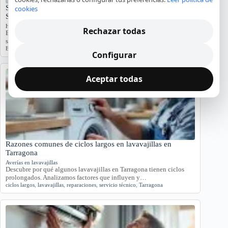
Significado del Error E01 en Hornos Teka: Causas y
cookies
Soluciones
Hornos y placas de cocina
Rechazar todas
El error E01 en hornos Teka indica problemas. Conozca sus causas y
síntomas para diagnosticar…
Error E01
,
Horno Teka
,
reparación
,
servicio técnico
Configurar
Aceptar todas
Razones comunes de ciclos largos en lavavajillas en
Tarragona
Averías en lavavajillas
Descubre por qué algunos lavavajillas en Tarragona tienen ciclos
prolongados. Analizamos factores que influyen y…
ciclos largos
,
lavavajillas
,
reparaciones
,
servicio técnico
,
Tarragona