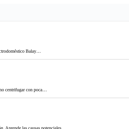
lectrodoméstico Balay…
 no centrifugar con poca…
ón. Aprende las causas potenciales…