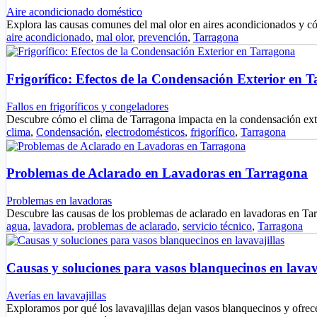
Aire acondicionado doméstico
Explora las causas comunes del mal olor en aires acondicionados y c
aire acondicionado
,
mal olor
,
prevención
,
Tarragona
Frigorífico: Efectos de la Condensación Exterior en 
Fallos en frigoríficos y congeladores
Descubre cómo el clima de Tarragona impacta en la condensación exte
clima
,
Condensación
,
electrodomésticos
,
frigorífico
,
Tarragona
Problemas de Aclarado en Lavadoras en Tarragona
Problemas en lavadoras
Descubre las causas de los problemas de aclarado en lavadoras en T
agua
,
lavadora
,
problemas de aclarado
,
servicio técnico
,
Tarragona
Causas y soluciones para vasos blanquecinos en lavav
Averías en lavavajillas
Exploramos por qué los lavavajillas dejan vasos blanquecinos y ofrec