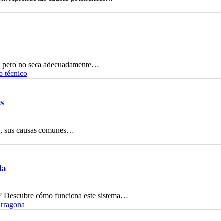
ta pero no seca adecuadamente…
o técnico
s
ico, sus causas comunes…
la
nte? Descubre cómo funciona este sistema…
arragona