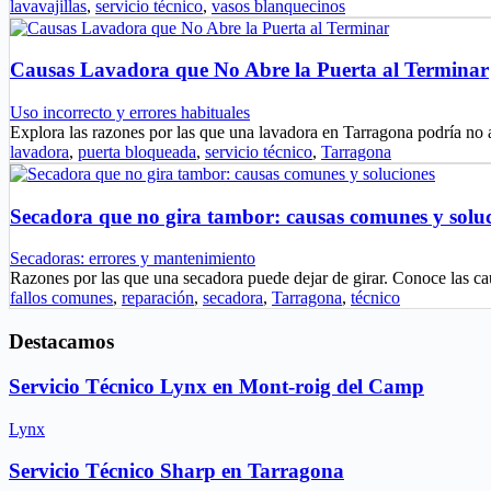
lavavajillas
,
servicio técnico
,
vasos blanquecinos
Causas Lavadora que No Abre la Puerta al Terminar
Uso incorrecto y errores habituales
Explora las razones por las que una lavadora en Tarragona podría no 
lavadora
,
puerta bloqueada
,
servicio técnico
,
Tarragona
Secadora que no gira tambor: causas comunes y solu
Secadoras: errores y mantenimiento
Razones por las que una secadora puede dejar de girar. Conoce las
fallos comunes
,
reparación
,
secadora
,
Tarragona
,
técnico
Destacamos
Servicio Técnico Lynx en Mont-roig del Camp
Lynx
Servicio Técnico Sharp en Tarragona