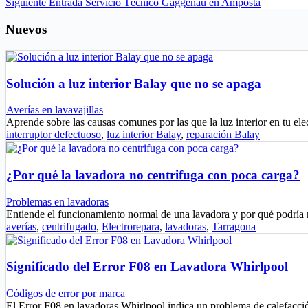
Siguiente
Entrada
Servicio Técnico Gaggenau en Amposta
Nuevos
Solución a luz interior Balay que no se apaga
Averías en lavavajillas
Aprende sobre las causas comunes por las que la luz interior en tu e
interruptor defectuoso
,
luz interior Balay
,
reparación Balay
¿Por qué la lavadora no centrifuga con poca carga?
Problemas en lavadoras
Entiende el funcionamiento normal de una lavadora y por qué podría
averías
,
centrifugado
,
Electrorepara
,
lavadoras
,
Tarragona
Significado del Error F08 en Lavadora Whirlpool
Códigos de error por marca
El Error F08 en lavadoras Whirlpool indica un problema de calefacci