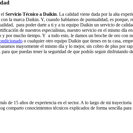
idad
 el
Servicio Técnico a Daikin
. La calidad viene dada por la alta exper
 con la marca Daikin. Y, cuando hablamos de puntualidad, es porque, re
ualidad, para poder darte a ti y a tu equipo Daikin un servicio de cali
rtificación de nuestros especialistas, nuestro servicio en el mismo día 
o y por mucho tiempo. Y a todo esto, le damos un broche de oro con nue
condicionado
o cualquier otro equipo Daikin que tienes en tu casa, empre
eparamos mayormente el mismo día y lo mejor, sin cobro de plus por ra
, para que puedas tener la seguridad de que podrás seguir disfrutando d
s de 15 años de experiencia en el sector. A lo largo de mi trayectoria
og comparto conocimientos técnicos explicados de forma sencilla para ay