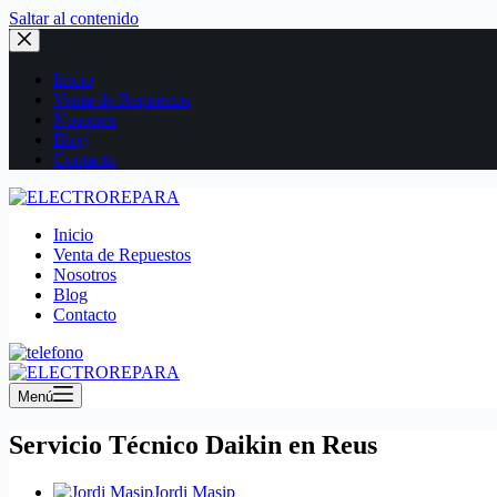
Saltar al contenido
Inicio
Venta de Repuestos
Nosotros
Blog
Contacto
Inicio
Venta de Repuestos
Nosotros
Blog
Contacto
Menú
Servicio Técnico Daikin en Reus
Jordi Masip