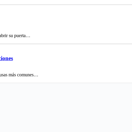
abrir su puerta…
ciones
 causas más comunes…