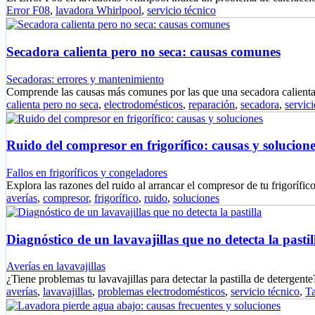
Error F08
,
lavadora Whirlpool
,
servicio técnico
Secadora calienta pero no seca: causas comunes
Secadoras: errores y mantenimiento
Comprende las causas más comunes por las que una secadora calien
calienta pero no seca
,
electrodomésticos
,
reparación
,
secadora
,
servici
Ruido del compresor en frigorífico: causas y solucione
Fallos en frigoríficos y congeladores
Explora las razones del ruido al arrancar el compresor de tu frigoríf
averías
,
compresor
,
frigorífico
,
ruido
,
soluciones
Diagnóstico de un lavavajillas que no detecta la pastil
Averías en lavavajillas
¿Tiene problemas tu lavavajillas para detectar la pastilla de deterge
averías
,
lavavajillas
,
problemas electrodomésticos
,
servicio técnico
,
T