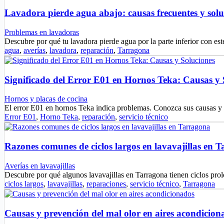
Lavadora pierde agua abajo: causas frecuentes y solu
Problemas en lavadoras
Descubre por qué tu lavadora pierde agua por la parte inferior con est
agua
,
averías
,
lavadora
,
reparación
,
Tarragona
Significado del Error E01 en Hornos Teka: Causas y 
Hornos y placas de cocina
El error E01 en hornos Teka indica problemas. Conozca sus causas y
Error E01
,
Horno Teka
,
reparación
,
servicio técnico
Razones comunes de ciclos largos en lavavajillas en 
Averías en lavavajillas
Descubre por qué algunos lavavajillas en Tarragona tienen ciclos pr
ciclos largos
,
lavavajillas
,
reparaciones
,
servicio técnico
,
Tarragona
Causas y prevención del mal olor en aires acondicion