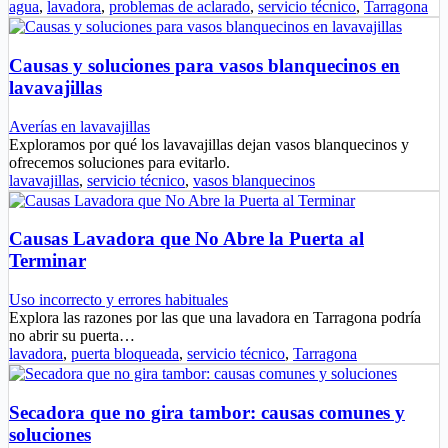
agua
,
lavadora
,
problemas de aclarado
,
servicio técnico
,
Tarragona
Causas y soluciones para vasos blanquecinos en
lavavajillas
Averías en lavavajillas
Exploramos por qué los lavavajillas dejan vasos blanquecinos y
ofrecemos soluciones para evitarlo.
lavavajillas
,
servicio técnico
,
vasos blanquecinos
Causas Lavadora que No Abre la Puerta al
Terminar
Uso incorrecto y errores habituales
Explora las razones por las que una lavadora en Tarragona podría
no abrir su puerta…
lavadora
,
puerta bloqueada
,
servicio técnico
,
Tarragona
Secadora que no gira tambor: causas comunes y
soluciones