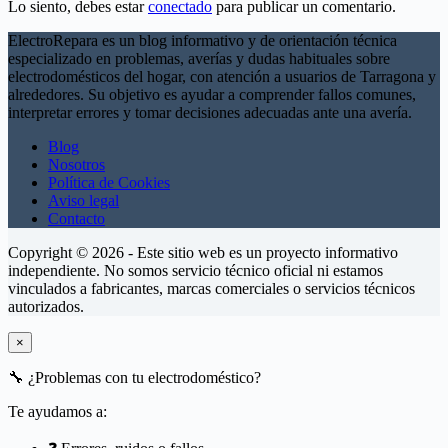
Lo siento, debes estar
conectado
para publicar un comentario.
ElectroRepara es un blog informativo y de orientación técnica
especializado en problemas, averías y dudas habituales sobre
electrodomésticos del hogar, con atención a usuarios de Tarragona y
alrededores. Su objetivo es ayudar a comprender fallos comunes,
interpretar errores y tomar decisiones adecuadas ante una avería.
Blog
Nosotros
Política de Cookies
Aviso legal
Contacto
Copyright © 2026 - Este sitio web es un proyecto informativo
independiente. No somos servicio técnico oficial ni estamos
vinculados a fabricantes, marcas comerciales o servicios técnicos
autorizados.
×
🔧
¿Problemas con tu electrodoméstico?
Te ayudamos a: