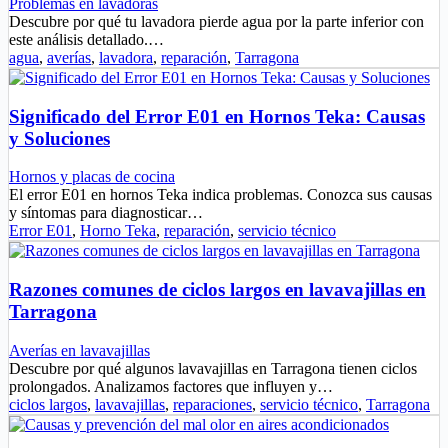
Problemas en lavadoras
Descubre por qué tu lavadora pierde agua por la parte inferior con
este análisis detallado.…
agua
,
averías
,
lavadora
,
reparación
,
Tarragona
Significado del Error E01 en Hornos Teka: Causas
y Soluciones
Hornos y placas de cocina
El error E01 en hornos Teka indica problemas. Conozca sus causas
y síntomas para diagnosticar…
Error E01
,
Horno Teka
,
reparación
,
servicio técnico
Razones comunes de ciclos largos en lavavajillas en
Tarragona
Averías en lavavajillas
Descubre por qué algunos lavavajillas en Tarragona tienen ciclos
prolongados. Analizamos factores que influyen y…
ciclos largos
,
lavavajillas
,
reparaciones
,
servicio técnico
,
Tarragona