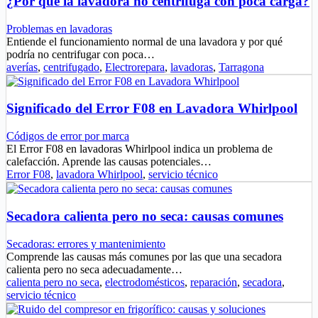
¿Por qué la lavadora no centrifuga con poca carga?
Problemas en lavadoras
Entiende el funcionamiento normal de una lavadora y por qué
podría no centrifugar con poca…
averías
,
centrifugado
,
Electrorepara
,
lavadoras
,
Tarragona
Significado del Error F08 en Lavadora Whirlpool
Códigos de error por marca
El Error F08 en lavadoras Whirlpool indica un problema de
calefacción. Aprende las causas potenciales…
Error F08
,
lavadora Whirlpool
,
servicio técnico
Secadora calienta pero no seca: causas comunes
Secadoras: errores y mantenimiento
Comprende las causas más comunes por las que una secadora
calienta pero no seca adecuadamente…
calienta pero no seca
,
electrodomésticos
,
reparación
,
secadora
,
servicio técnico