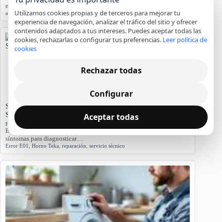
este análisis detallado.…
Utilizamos cookies propias y de terceros para mejorar tu
agua
,
averías
,
lavadora
,
reparación
,
Tarragona
experiencia de navegación, analizar el tráfico del sitio y ofrecer
contenidos adaptados a tus intereses. Puedes aceptar todas las
cookies, rechazarlas o configurar tus preferencias.
Leer política de
cookies
Rechazar todas
Configurar
Significado del Error E01 en Hornos Teka: Causas y
Soluciones
Aceptar todas
Hornos y placas de cocina
El error E01 en hornos Teka indica problemas. Conozca sus causas y
síntomas para diagnosticar…
Error E01
,
Horno Teka
,
reparación
,
servicio técnico