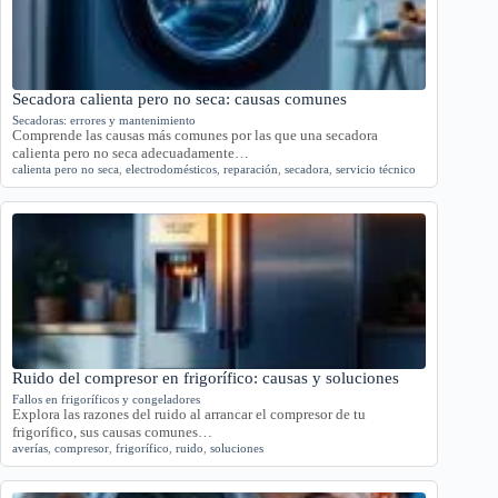
Secadora calienta pero no seca: causas comunes
Secadoras: errores y mantenimiento
Comprende las causas más comunes por las que una secadora
calienta pero no seca adecuadamente…
calienta pero no seca
,
electrodomésticos
,
reparación
,
secadora
,
servicio técnico
Ruido del compresor en frigorífico: causas y soluciones
Fallos en frigoríficos y congeladores
Explora las razones del ruido al arrancar el compresor de tu
frigorífico, sus causas comunes…
averías
,
compresor
,
frigorífico
,
ruido
,
soluciones