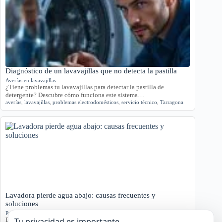
Diagnóstico de un lavavajillas que no detecta la pastilla
Averías en lavavajillas
¿Tiene problemas tu lavavajillas para detectar la pastilla de
detergente? Descubre cómo funciona este sistema…
averías
,
lavavajillas
,
problemas electrodomésticos
,
servicio técnico
,
Tarragona
Lavadora pierde agua abajo: causas frecuentes y
soluciones
Problemas en lavadoras
Descubre por qué tu lavadora pierde agua por la parte inferior con
Tu privacidad es importante