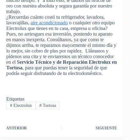
mucho tiempo. Y a todo esto, le damos un broche de
oro con nuestra absoluta y segura garantía por nuestro
trabajo.
¿Recuerdas cuánto costó tu refrigerador, lavadora,
lavavajillas,
aire acondicionado
o cualquier otro equipo
Electrolux que tienes en tu casa, empresa u oficina?
Pues, no arriesgues esa inversión, poniendo tu aparato
en manos inexperta. Consúltanos, ya que como te
dijimos arriba, te reparamos mayormente el mismo día y
lo mejor, sin cobro de plus por rapidez. Llámanos y
pídenos una cita y te enviaremos un técnico conocedor
en el
Servicio Técnico y de Reparación Electrolux en
Tortosa
, para que puedas tener la seguridad de que
podrás seguir disfrutando de tu electrodoméstico.
Etiquetas
#
Electrolux
#
Tortosa
ANTERIOR
SIGUIENTE