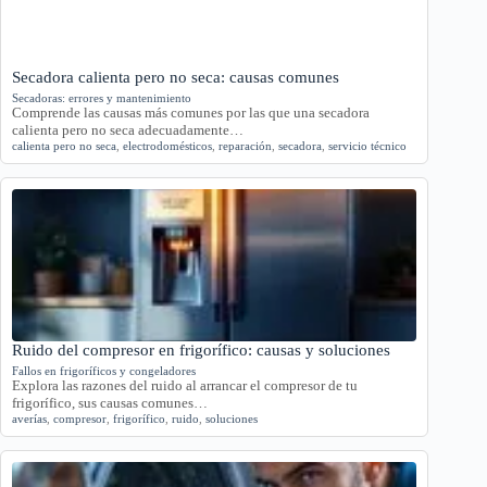
Secadora calienta pero no seca: causas comunes
Secadoras: errores y mantenimiento
Comprende las causas más comunes por las que una secadora
calienta pero no seca adecuadamente…
calienta pero no seca
,
electrodomésticos
,
reparación
,
secadora
,
servicio técnico
Ruido del compresor en frigorífico: causas y soluciones
Fallos en frigoríficos y congeladores
Explora las razones del ruido al arrancar el compresor de tu
frigorífico, sus causas comunes…
averías
,
compresor
,
frigorífico
,
ruido
,
soluciones