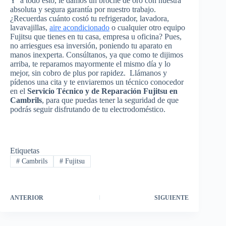
Y a todo esto, le damos un broche de oro con nuestra
absoluta y segura garantía por nuestro trabajo.
¿Recuerdas cuánto costó tu refrigerador, lavadora,
lavavajillas,
aire acondicionado
o cualquier otro equipo
Fujitsu que tienes en tu casa, empresa u oficina? Pues,
no arriesgues esa inversión, poniendo tu aparato en
manos inexperta. Consúltanos, ya que como te dijimos
arriba, te reparamos mayormente el mismo día y lo
mejor, sin cobro de plus por rapidez. Llámanos y
pídenos una cita y te enviaremos un técnico conocedor
en el
Servicio Técnico y de Reparación Fujitsu en
Cambrils
, para que puedas tener la seguridad de que
podrás seguir disfrutando de tu electrodoméstico.
Etiquetas
#
Cambrils
#
Fujitsu
ANTERIOR
SIGUIENTE