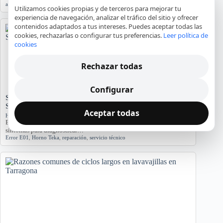
agua
,
averías
,
lavadora
,
reparación
,
Tarragona
Utilizamos cookies propias y de terceros para mejorar tu
experiencia de navegación, analizar el tráfico del sitio y ofrecer
contenidos adaptados a tus intereses. Puedes aceptar todas las
cookies, rechazarlas o configurar tus preferencias.
Leer política de
cookies
Rechazar todas
Configurar
Significado del Error E01 en Hornos Teka: Causas y
Soluciones
Aceptar todas
Hornos y placas de cocina
El error E01 en hornos Teka indica problemas. Conozca sus causas y
síntomas para diagnosticar…
Error E01
,
Horno Teka
,
reparación
,
servicio técnico