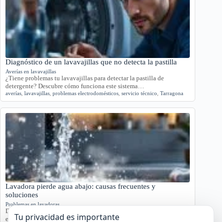
Diagnóstico de un lavavajillas que no detecta la pastilla
Averías en lavavajillas
¿Tiene problemas tu lavavajillas para detectar la pastilla de
detergente? Descubre cómo funciona este sistema…
averías
,
lavavajillas
,
problemas electrodomésticos
,
servicio técnico
,
Tarragona
Lavadora pierde agua abajo: causas frecuentes y
soluciones
Problemas en lavadoras
Descubre por qué tu lavadora pierde agua por la parte inferior con
Tu privacidad es importante
este análisis detallado.…