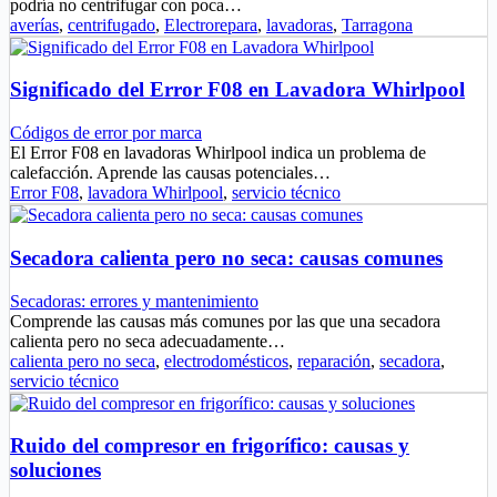
podría no centrifugar con poca…
averías
,
centrifugado
,
Electrorepara
,
lavadoras
,
Tarragona
Significado del Error F08 en Lavadora Whirlpool
Códigos de error por marca
El Error F08 en lavadoras Whirlpool indica un problema de
calefacción. Aprende las causas potenciales…
Error F08
,
lavadora Whirlpool
,
servicio técnico
Secadora calienta pero no seca: causas comunes
Secadoras: errores y mantenimiento
Comprende las causas más comunes por las que una secadora
calienta pero no seca adecuadamente…
calienta pero no seca
,
electrodomésticos
,
reparación
,
secadora
,
servicio técnico
Ruido del compresor en frigorífico: causas y
soluciones