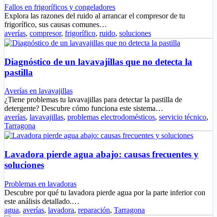
Fallos en frigoríficos y congeladores
Explora las razones del ruido al arrancar el compresor de tu
frigorífico, sus causas comunes…
averías
,
compresor
,
frigorífico
,
ruido
,
soluciones
Diagnóstico de un lavavajillas que no detecta la
pastilla
Averías en lavavajillas
¿Tiene problemas tu lavavajillas para detectar la pastilla de
detergente? Descubre cómo funciona este sistema…
averías
,
lavavajillas
,
problemas electrodomésticos
,
servicio técnico
,
Tarragona
Lavadora pierde agua abajo: causas frecuentes y
soluciones
Problemas en lavadoras
Descubre por qué tu lavadora pierde agua por la parte inferior con
este análisis detallado.…
agua
,
averías
,
lavadora
,
reparación
,
Tarragona