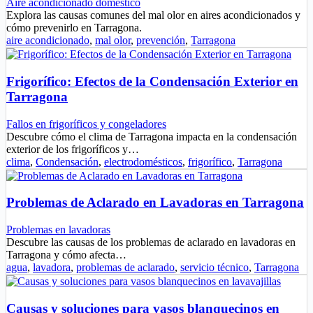
Aire acondicionado doméstico
Explora las causas comunes del mal olor en aires acondicionados y
cómo prevenirlo en Tarragona.
aire acondicionado
,
mal olor
,
prevención
,
Tarragona
Frigorífico: Efectos de la Condensación Exterior en
Tarragona
Fallos en frigoríficos y congeladores
Descubre cómo el clima de Tarragona impacta en la condensación
exterior de los frigoríficos y…
clima
,
Condensación
,
electrodomésticos
,
frigorífico
,
Tarragona
Problemas de Aclarado en Lavadoras en Tarragona
Problemas en lavadoras
Descubre las causas de los problemas de aclarado en lavadoras en
Tarragona y cómo afecta…
agua
,
lavadora
,
problemas de aclarado
,
servicio técnico
,
Tarragona
Causas y soluciones para vasos blanquecinos en