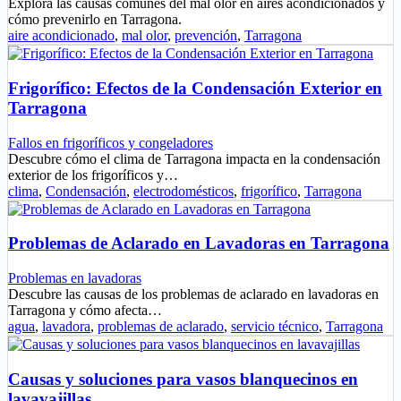
Explora las causas comunes del mal olor en aires acondicionados y
cómo prevenirlo en Tarragona.
aire acondicionado
,
mal olor
,
prevención
,
Tarragona
Frigorífico: Efectos de la Condensación Exterior en
Tarragona
Fallos en frigoríficos y congeladores
Descubre cómo el clima de Tarragona impacta en la condensación
exterior de los frigoríficos y…
clima
,
Condensación
,
electrodomésticos
,
frigorífico
,
Tarragona
Problemas de Aclarado en Lavadoras en Tarragona
Problemas en lavadoras
Descubre las causas de los problemas de aclarado en lavadoras en
Tarragona y cómo afecta…
agua
,
lavadora
,
problemas de aclarado
,
servicio técnico
,
Tarragona
Causas y soluciones para vasos blanquecinos en
lavavajillas