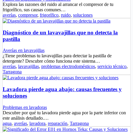
Explora las razones del ruido al arrancar el compresor de tu
frigorífico, sus causas comunes…
averías
,
compresor
,
frigorífico
,
ruido
,
soluciones
Diagnóstico de un lavavajillas que no detecta la
pastilla
Averías en lavavajillas
¿Tiene problemas tu lavavajillas para detectar la pastilla de
detergente? Descubre cómo funciona este sistema…
averías
,
lavavajillas
,
problemas electrodomésticos
,
servicio técnico
,
Tarragona
Lavadora pierde agua abajo: causas frecuentes y
soluciones
Problemas en lavadoras
Descubre por qué tu lavadora pierde agua por la parte inferior con
este análisis detallado.…
agua
,
averías
,
lavadora
,
reparación
,
Tarragona