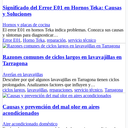
Significado del Error E01 en Hornos Teka: Causas
y Soluciones
Hornos y placas de cocina
El error E01 en hornos Teka indica problemas. Conozca sus causas
y síntomas para diagnosticar…
Error E01
,
Horno Teka
,
reparación
,
servicio técnico
Razones comunes de ciclos largos en lavavajillas en
Tarragona
Averías en lavavajillas
Descubre por qué algunos lavavajillas en Tarragona tienen ciclos
prolongados. Analizamos factores que influyen y…
ciclos largos
,
lavavajillas
,
reparaciones
,
servicio técnico
,
Tarragona
Causas y prevención del mal olor en aires
acondicionados
Aire acondicionado doméstico