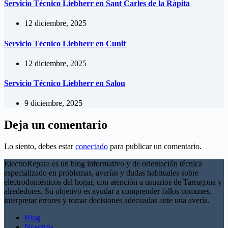
Servicio Técnico Liebherr en Sant Carles de la Ràpita
12 diciembre, 2025
Servicio Técnico Liebherr en Cunit
12 diciembre, 2025
Servicio Técnico Liebherr en Salou
9 diciembre, 2025
Deja un comentario
Lo siento, debes estar
conectado
para publicar un comentario.
ElectroRepara es un blog informativo y de orientación técnica
especializado en problemas, averías y dudas habituales sobre
electrodomésticos del hogar, con atención a usuarios de Tarragona y
alrededores. Su objetivo es ayudar a comprender fallos comunes,
interpretar errores y tomar decisiones adecuadas ante una avería.
Blog
Nosotros