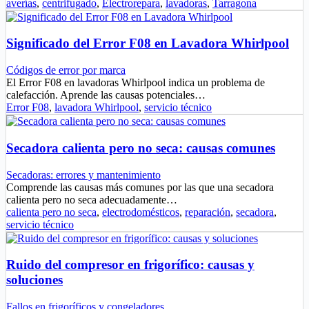
averías
,
centrifugado
,
Electrorepara
,
lavadoras
,
Tarragona
Significado del Error F08 en Lavadora Whirlpool
Códigos de error por marca
El Error F08 en lavadoras Whirlpool indica un problema de
calefacción. Aprende las causas potenciales…
Error F08
,
lavadora Whirlpool
,
servicio técnico
Secadora calienta pero no seca: causas comunes
Secadoras: errores y mantenimiento
Comprende las causas más comunes por las que una secadora
calienta pero no seca adecuadamente…
calienta pero no seca
,
electrodomésticos
,
reparación
,
secadora
,
servicio técnico
Ruido del compresor en frigorífico: causas y
soluciones
Fallos en frigoríficos y congeladores