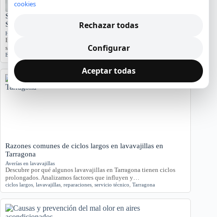
cookies
Significado del Error E01 en Hornos Teka: Causas y
Rechazar todas
Soluciones
Hornos y placas de cocina
El error E01 en hornos Teka indica problemas. Conozca sus causas y
Configurar
síntomas para diagnosticar…
Error E01
,
Horno Teka
,
reparación
,
servicio técnico
Aceptar todas
Razones comunes de ciclos largos en lavavajillas en
Tarragona
Averías en lavavajillas
Descubre por qué algunos lavavajillas en Tarragona tienen ciclos
prolongados. Analizamos factores que influyen y…
ciclos largos
,
lavavajillas
,
reparaciones
,
servicio técnico
,
Tarragona