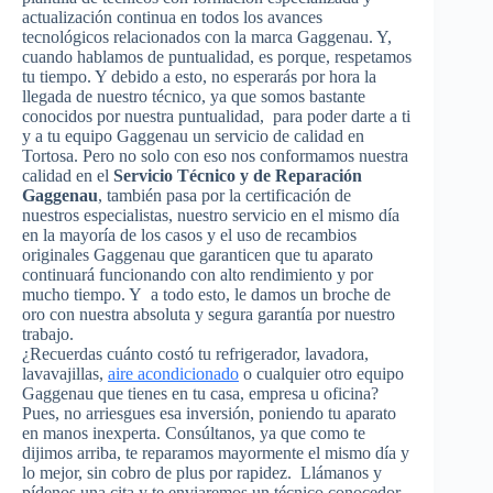
actualización continua en todos los avances
tecnológicos relacionados con la marca Gaggenau. Y,
cuando hablamos de puntualidad, es porque, respetamos
tu tiempo. Y debido a esto, no esperarás por hora la
llegada de nuestro técnico, ya que somos bastante
conocidos por nuestra puntualidad, para poder darte a ti
y a tu equipo Gaggenau un servicio de calidad en
Tortosa. Pero no solo con eso nos conformamos nuestra
calidad en el
Servicio Técnico y de Reparación
Gaggenau
, también pasa por la certificación de
nuestros especialistas, nuestro servicio en el mismo día
en la mayoría de los casos y el uso de recambios
originales Gaggenau que garanticen que tu aparato
continuará funcionando con alto rendimiento y por
mucho tiempo. Y a todo esto, le damos un broche de
oro con nuestra absoluta y segura garantía por nuestro
trabajo.
¿Recuerdas cuánto costó tu refrigerador, lavadora,
lavavajillas,
aire acondicionado
o cualquier otro equipo
Gaggenau que tienes en tu casa, empresa u oficina?
Pues, no arriesgues esa inversión, poniendo tu aparato
en manos inexperta. Consúltanos, ya que como te
dijimos arriba, te reparamos mayormente el mismo día y
lo mejor, sin cobro de plus por rapidez. Llámanos y
pídenos una cita y te enviaremos un técnico conocedor