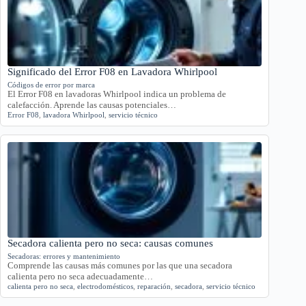
Significado del Error F08 en Lavadora Whirlpool
Códigos de error por marca
El Error F08 en lavadoras Whirlpool indica un problema de
calefacción. Aprende las causas potenciales…
Error F08
,
lavadora Whirlpool
,
servicio técnico
Secadora calienta pero no seca: causas comunes
Secadoras: errores y mantenimiento
Comprende las causas más comunes por las que una secadora
calienta pero no seca adecuadamente…
calienta pero no seca
,
electrodomésticos
,
reparación
,
secadora
,
servicio técnico