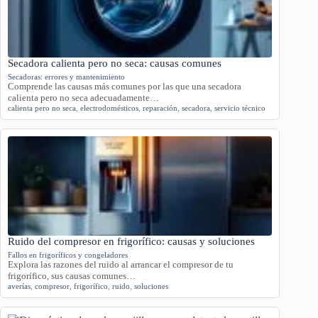
Secadora calienta pero no seca: causas comunes
Secadoras: errores y mantenimiento
Comprende las causas más comunes por las que una secadora
calienta pero no seca adecuadamente…
calienta pero no seca
,
electrodomésticos
,
reparación
,
secadora
,
servicio técnico
Ruido del compresor en frigorífico: causas y soluciones
Fallos en frigoríficos y congeladores
Explora las razones del ruido al arrancar el compresor de tu
frigorífico, sus causas comunes…
averías
,
compresor
,
frigorífico
,
ruido
,
soluciones