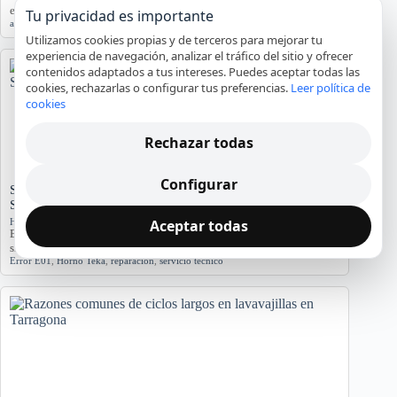
este análisis detallado.…
Tu privacidad es importante
agua
,
averías
,
lavadora
,
reparación
,
Tarragona
Utilizamos cookies propias y de terceros para mejorar tu
experiencia de navegación, analizar el tráfico del sitio y ofrecer
contenidos adaptados a tus intereses. Puedes aceptar todas las
cookies, rechazarlas o configurar tus preferencias.
Leer política de
cookies
Rechazar todas
Configurar
Significado del Error E01 en Hornos Teka: Causas y
Soluciones
Aceptar todas
Hornos y placas de cocina
El error E01 en hornos Teka indica problemas. Conozca sus causas y
síntomas para diagnosticar…
Error E01
,
Horno Teka
,
reparación
,
servicio técnico