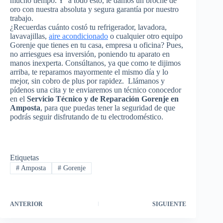
mucho tiempo. Y a todo esto, le damos un broche de
oro con nuestra absoluta y segura garantía por nuestro
trabajo.
¿Recuerdas cuánto costó tu refrigerador, lavadora,
lavavajillas,
aire acondicionado
o cualquier otro equipo
Gorenje que tienes en tu casa, empresa u oficina? Pues,
no arriesgues esa inversión, poniendo tu aparato en
manos inexperta. Consúltanos, ya que como te dijimos
arriba, te reparamos mayormente el mismo día y lo
mejor, sin cobro de plus por rapidez. Llámanos y
pídenos una cita y te enviaremos un técnico conocedor
en el
Servicio Técnico y de Reparación Gorenje en
Amposta
, para que puedas tener la seguridad de que
podrás seguir disfrutando de tu electrodoméstico.
Etiquetas
#
Amposta
#
Gorenje
ANTERIOR
SIGUIENTE