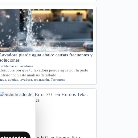
Lavadora pierde agua abajo: causas frecuentes y
soluciones
Problemas en lavadoras
Descubre por qué tu lavadora pierde agua por la parte
inferior con este análisis detallado.…
agua
,
averías
,
lavadora
,
reparación
,
Tarragona
ptar todas
Significado del Error E01 en Hornos Teka: