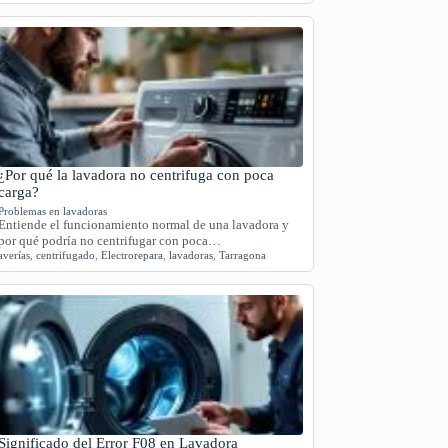
¿Por qué la lavadora no centrifuga con poca
carga?
Problemas en lavadoras
Entiende el funcionamiento normal de una lavadora y
por qué podría no centrifugar con poca…
averías
,
centrifugado
,
Electrorepara
,
lavadoras
,
Tarragona
Significado del Error F08 en Lavadora