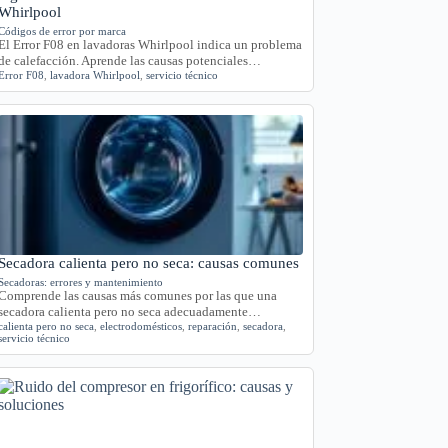
Whirlpool
Códigos de error por marca
El Error F08 en lavadoras Whirlpool indica un problema
de calefacción. Aprende las causas potenciales…
Error F08
,
lavadora Whirlpool
,
servicio técnico
Secadora calienta pero no seca: causas comunes
Secadoras: errores y mantenimiento
Comprende las causas más comunes por las que una
secadora calienta pero no seca adecuadamente…
calienta pero no seca
,
electrodomésticos
,
reparación
,
secadora
,
servicio técnico