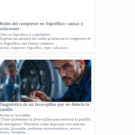
Ruido del compresor en frigorífico: causas y
soluciones
Fallos en frigoríficos y congeladores
Explora las razones del ruido al arrancar el compresor de
tu frigorífico, sus causas comunes…
averías
,
compresor
,
frigorífico
,
ruido
,
soluciones
Diagnóstico de un lavavajillas que no detecta la
pastilla
Averías en lavavajillas
¿Tiene problemas tu lavavajillas para detectar la pastilla
de detergente? Descubre cómo funciona este sistema…
averías
,
lavavajillas
,
problemas electrodomésticos
,
servicio
técnico
,
Tarragona