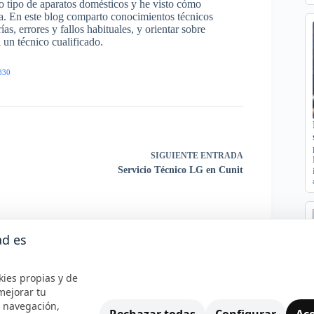
odo tipo de aparatos domésticos y he visto cómo
ra. En este blog comparto conocimientos técnicos
s, errores y fallos habituales, y orientar sobre
un técnico cualificado.
830
SIGUIENTE
ENTRADA
Servicio Técnico LG en Cunit
ad es
kies propias y de
mejorar tu
e navegación,
Rechazar todas
Configurar
Ace