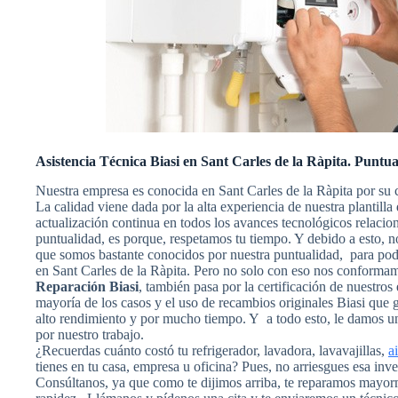
Asistencia Técnica Biasi en Sant Carles de la Ràpita. Puntua
Nuestra empresa es conocida en Sant Carles de la Ràpita por su 
La calidad viene dada por la alta experiencia de nuestra plantill
actualización continua en todos los avances tecnológicos relaci
puntualidad, es porque, respetamos tu tiempo. Y debido a esto, no
que somos bastante conocidos por nuestra puntualidad, para poder
en Sant Carles de la Ràpita. Pero no solo con eso nos conformam
Reparación Biasi
, también pasa por la certificación de nuestros 
mayoría de los casos y el uso de recambios originales Biasi que
alto rendimiento y por mucho tiempo. Y a todo esto, le damos un
por nuestro trabajo.
¿Recuerdas cuánto costó tu refrigerador, lavadora, lavavajillas,
a
tienes en tu casa, empresa u oficina? Pues, no arriesgues esa inv
Consúltanos, ya que como te dijimos arriba, te reparamos mayorm