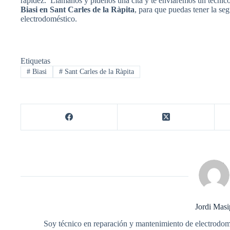
rapidez. Llámanos y pídenos una cita y te enviaremos un técnic
Biasi en Sant Carles de la Ràpita
, para que puedas tener la se
electrodoméstico.
Etiquetas
#
Biasi
#
Sant Carles de la Ràpita
Jordi Masi
Soy técnico en reparación y mantenimiento de electrodom