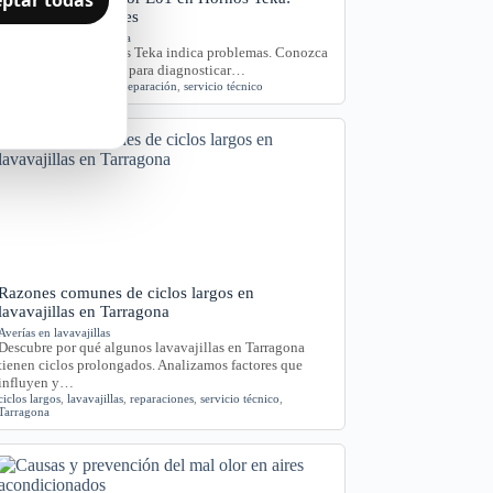
Causas y Soluciones
Hornos y placas de cocina
El error E01 en hornos Teka indica problemas. Conozca
sus causas y síntomas para diagnosticar…
Error E01
,
Horno Teka
,
reparación
,
servicio técnico
Razones comunes de ciclos largos en
lavavajillas en Tarragona
Averías en lavavajillas
Descubre por qué algunos lavavajillas en Tarragona
tienen ciclos prolongados. Analizamos factores que
influyen y…
ciclos largos
,
lavavajillas
,
reparaciones
,
servicio técnico
,
Tarragona