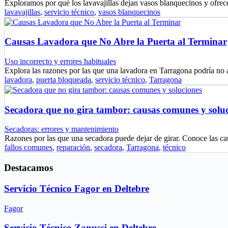
Exploramos por qué los lavavajillas dejan vasos blanquecinos y ofrec
lavavajillas
,
servicio técnico
,
vasos blanquecinos
Causas Lavadora que No Abre la Puerta al Terminar
Uso incorrecto y errores habituales
Explora las razones por las que una lavadora en Tarragona podría no 
lavadora
,
puerta bloqueada
,
servicio técnico
,
Tarragona
Secadora que no gira tambor: causas comunes y solu
Secadoras: errores y mantenimiento
Razones por las que una secadora puede dejar de girar. Conoce las
fallos comunes
,
reparación
,
secadora
,
Tarragona
,
técnico
Destacamos
Servicio Técnico Fagor en Deltebre
Fagor
Servicio Técnico Zanussi en Deltebre