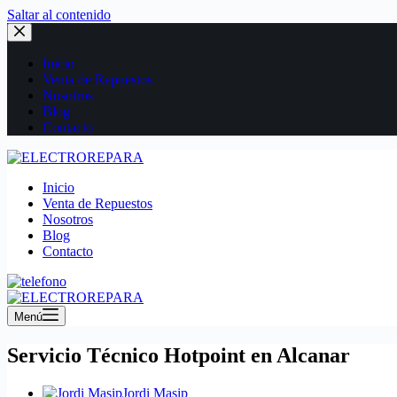
Saltar al contenido
Inicio
Venta de Repuestos
Nosotros
Blog
Contacto
Inicio
Venta de Repuestos
Nosotros
Blog
Contacto
Menú
Servicio Técnico Hotpoint en Alcanar
Jordi Masip