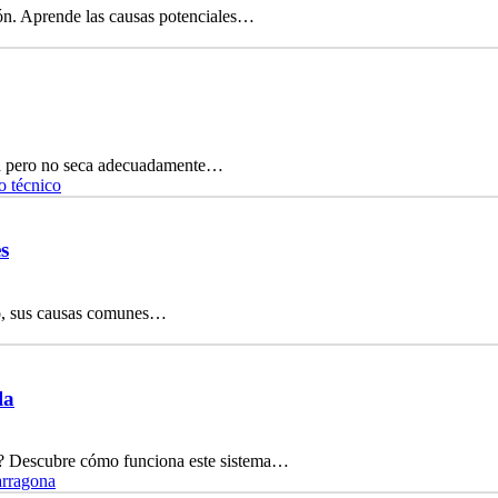
ón. Aprende las causas potenciales…
ta pero no seca adecuadamente…
o técnico
s
ico, sus causas comunes…
la
nte? Descubre cómo funciona este sistema…
arragona