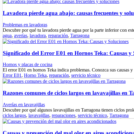
Lavadora pierde agua abajo: causas frecuentes y solu
Problemas en lavadoras
Descubre por qué tu lavadora pierde agua por la parte inferior con est
agua
,
averías
,
lavadora
,
reparación
,
Tarragona
Significado del Error E01 en Hornos Teka: Causas y 
Hornos y placas de cocina
El error E01 en hornos Teka indica problemas. Conozca sus causas y
Error E01
,
Horno Teka
,
reparación
,
servicio técnico
Razones comunes de ciclos largos en lavavajillas en 
Averías en lavavajillas
Descubre por qué algunos lavavajillas en Tarragona tienen ciclos pr
ciclos largos
,
lavavajillas
,
reparaciones
,
servicio técnico
,
Tarragona
Causas y prevención del mal olor en aires acondicion