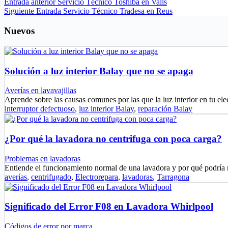
Entrada
anterior
Servicio Técnico Toshiba en Valls
Siguiente
Entrada
Servicio Técnico Tradesa en Reus
Nuevos
Solución a luz interior Balay que no se apaga
Averías en lavavajillas
Aprende sobre las causas comunes por las que la luz interior en tu e
interruptor defectuoso
,
luz interior Balay
,
reparación Balay
¿Por qué la lavadora no centrifuga con poca carga?
Problemas en lavadoras
Entiende el funcionamiento normal de una lavadora y por qué podría
averías
,
centrifugado
,
Electrorepara
,
lavadoras
,
Tarragona
Significado del Error F08 en Lavadora Whirlpool
Códigos de error por marca