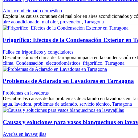
Aire acondicionado doméstico
Explora las causas comunes del mal olor en aires acondicionados y c
aire acondicionado
,
mal olor
,
prevención
,
Tarragona
Frigorífico: Efectos de la Condensación Exterior en 
Fallos en frigoríficos y congeladores
Descubre cómo el clima de Tarragona impacta en la condensación exte
clima
,
Condensación
,
electrodomésticos
,
frigorífico
,
Tarragona
Problemas de Aclarado en Lavadoras en Tarragona
Problemas en lavadoras
Descubre las causas de los problemas de aclarado en lavadoras en T
agua
,
lavadora
,
problemas de aclarado
,
servicio técnico
,
Tarragona
Causas y soluciones para vasos blanquecinos en lavav
Averías en lavavajillas