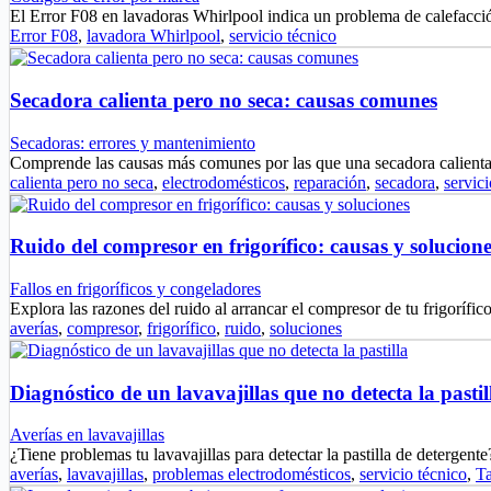
El Error F08 en lavadoras Whirlpool indica un problema de calefacci
Error F08
,
lavadora Whirlpool
,
servicio técnico
Secadora calienta pero no seca: causas comunes
Secadoras: errores y mantenimiento
Comprende las causas más comunes por las que una secadora calien
calienta pero no seca
,
electrodomésticos
,
reparación
,
secadora
,
servici
Ruido del compresor en frigorífico: causas y solucione
Fallos en frigoríficos y congeladores
Explora las razones del ruido al arrancar el compresor de tu frigoríf
averías
,
compresor
,
frigorífico
,
ruido
,
soluciones
Diagnóstico de un lavavajillas que no detecta la pastil
Averías en lavavajillas
¿Tiene problemas tu lavavajillas para detectar la pastilla de deterge
averías
,
lavavajillas
,
problemas electrodomésticos
,
servicio técnico
,
T