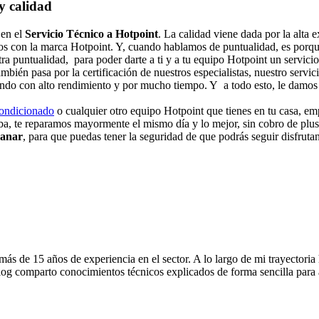
y calidad
 en el
Servicio Técnico a Hotpoint
. La calidad viene dada por la alta 
os con la marca Hotpoint. Y, cuando hablamos de puntualidad, es porque
tra puntualidad, para poder darte a ti y a tu equipo Hotpoint un servic
también pasa por la certificación de nuestros especialistas, nuestro serv
ando con alto rendimiento y por mucho tiempo. Y a todo esto, le damos 
condicionado
o cualquier otro equipo Hotpoint que tienes en tu casa, em
ba, te reparamos mayormente el mismo día y lo mejor, sin cobro de plu
canar
, para que puedas tener la seguridad de que podrás seguir disfruta
s de 15 años de experiencia en el sector. A lo largo de mi trayectoria
og comparto conocimientos técnicos explicados de forma sencilla para ay