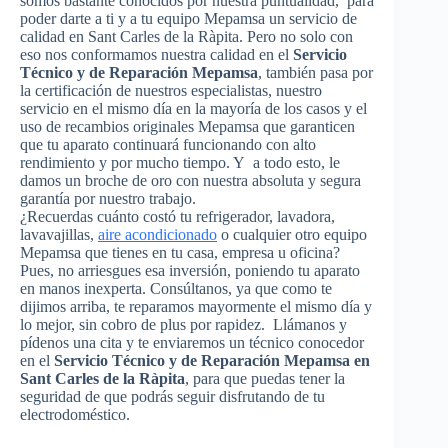
somos bastante conocidos por nuestra puntualidad, para
poder darte a ti y a tu equipo Mepamsa un servicio de
calidad en Sant Carles de la Ràpita. Pero no solo con
eso nos conformamos nuestra calidad en el
Servicio
Técnico y de Reparación Mepamsa
, también pasa por
la certificación de nuestros especialistas, nuestro
servicio en el mismo día en la mayoría de los casos y el
uso de recambios originales Mepamsa que garanticen
que tu aparato continuará funcionando con alto
rendimiento y por mucho tiempo. Y a todo esto, le
damos un broche de oro con nuestra absoluta y segura
garantía por nuestro trabajo.
¿Recuerdas cuánto costó tu refrigerador, lavadora,
lavavajillas,
aire acondicionado
o cualquier otro equipo
Mepamsa que tienes en tu casa, empresa u oficina?
Pues, no arriesgues esa inversión, poniendo tu aparato
en manos inexperta. Consúltanos, ya que como te
dijimos arriba, te reparamos mayormente el mismo día y
lo mejor, sin cobro de plus por rapidez. Llámanos y
pídenos una cita y te enviaremos un técnico conocedor
en el
Servicio Técnico y de Reparación Mepamsa en
Sant Carles de la Ràpita
, para que puedas tener la
seguridad de que podrás seguir disfrutando de tu
electrodoméstico.