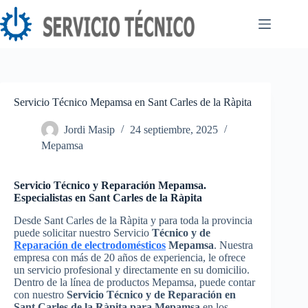
Saltar
al
contenido
Servicio Técnico Mepamsa en Sant Carles de la Ràpita
Jordi Masip
24 septiembre, 2025
Mepamsa
Servicio Técnico y Reparación Mepamsa.
Especialistas en Sant Carles de la Ràpita
Desde Sant Carles de la Ràpita y para toda la provincia
puede solicitar nuestro Servicio
Técnico y de
Reparación de electrodomésticos
Mepamsa
. Nuestra
empresa con más de 20 años de experiencia, le ofrece
un servicio profesional y directamente en su domicilio.
Dentro de la línea de productos Mepamsa, puede contar
con nuestro
Servicio Técnico y de Reparación en
Sant Carles de la Ràpita para Mepamsa
en los