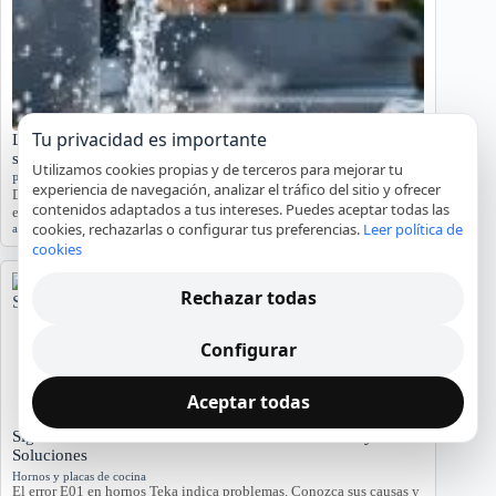
Tu privacidad es importante
Lavadora pierde agua abajo: causas frecuentes y
soluciones
Utilizamos cookies propias y de terceros para mejorar tu
Problemas en lavadoras
experiencia de navegación, analizar el tráfico del sitio y ofrecer
Descubre por qué tu lavadora pierde agua por la parte inferior con
contenidos adaptados a tus intereses. Puedes aceptar todas las
este análisis detallado.…
cookies, rechazarlas o configurar tus preferencias.
Leer política de
agua
,
averías
,
lavadora
,
reparación
,
Tarragona
cookies
Rechazar todas
Configurar
Aceptar todas
Significado del Error E01 en Hornos Teka: Causas y
Soluciones
Hornos y placas de cocina
El error E01 en hornos Teka indica problemas. Conozca sus causas y