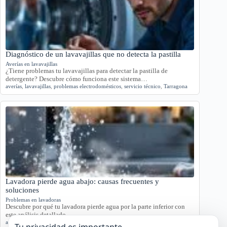
Diagnóstico de un lavavajillas que no detecta la pastilla
Averías en lavavajillas
¿Tiene problemas tu lavavajillas para detectar la pastilla de
detergente? Descubre cómo funciona este sistema…
averías
,
lavavajillas
,
problemas electrodomésticos
,
servicio técnico
,
Tarragona
Lavadora pierde agua abajo: causas frecuentes y
soluciones
Problemas en lavadoras
Descubre por qué tu lavadora pierde agua por la parte inferior con
este análisis detallado.…
agua
,
averías
,
lavadora
,
reparación
,
Tarragona
Tu privacidad es importante