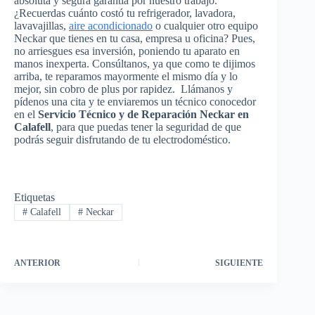
absoluta y segura garantía por nuestro trabajo.
¿Recuerdas cuánto costó tu refrigerador, lavadora,
lavavajillas,
aire acondicionado
o cualquier otro equipo
Neckar que tienes en tu casa, empresa u oficina? Pues,
no arriesgues esa inversión, poniendo tu aparato en
manos inexperta. Consúltanos, ya que como te dijimos
arriba, te reparamos mayormente el mismo día y lo
mejor, sin cobro de plus por rapidez. Llámanos y
pídenos una cita y te enviaremos un técnico conocedor
en el
Servicio Técnico y de Reparación Neckar en
Calafell
, para que puedas tener la seguridad de que
podrás seguir disfrutando de tu electrodoméstico.
Etiquetas
#
Calafell
#
Neckar
ANTERIOR
SIGUIENTE