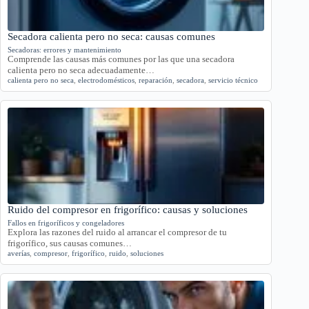
Secadora calienta pero no seca: causas comunes
Secadoras: errores y mantenimiento
Comprende las causas más comunes por las que una secadora
calienta pero no seca adecuadamente…
calienta pero no seca
,
electrodomésticos
,
reparación
,
secadora
,
servicio técnico
Ruido del compresor en frigorífico: causas y soluciones
Fallos en frigoríficos y congeladores
Explora las razones del ruido al arrancar el compresor de tu
frigorífico, sus causas comunes…
averías
,
compresor
,
frigorífico
,
ruido
,
soluciones