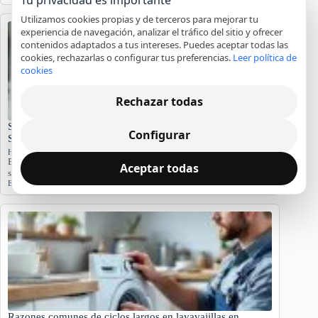
Utilizamos cookies propias y de terceros para mejorar tu
experiencia de navegación, analizar el tráfico del sitio y ofrecer
contenidos adaptados a tus intereses. Puedes aceptar todas las
cookies, rechazarlas o configurar tus preferencias.
Leer política de
cookies
Rechazar todas
Significado del Error E01 en Hornos Teka: Causas y
Configurar
Soluciones
Hornos y placas de cocina
El error E01 en hornos Teka indica problemas. Conozca sus causas y
Aceptar todas
síntomas para diagnosticar…
Error E01
,
Horno Teka
,
reparación
,
servicio técnico
Razones comunes de ciclos largos en lavavajillas en