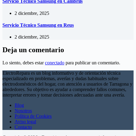
Servicio Técnico Samsung en Cambrils
2 diciembre, 2025
Servicio Técnico Samsung en Reus
2 diciembre, 2025
Deja un comentario
Lo siento, debes estar
conectado
para publicar un comentario.
ElectroRepara es un blog informativo y de orientación técnica
especializado en problemas, averías y dudas habituales sobre
electrodomésticos del hogar, con atención a usuarios de Tarragona y
alrededores. Su objetivo es ayudar a comprender fallos comunes,
interpretar errores y tomar decisiones adecuadas ante una avería.
Blog
Nosotros
Política de Cookies
Aviso legal
Contacto