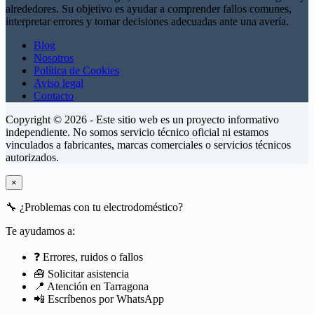
alrededores. Su objetivo es ayudar a comprender fallos comunes,
interpretar errores y tomar decisiones adecuadas ante una avería.
Blog
Nosotros
Política de Cookies
Aviso legal
Contacto
Copyright © 2026 - Este sitio web es un proyecto informativo
independiente. No somos servicio técnico oficial ni estamos
vinculados a fabricantes, marcas comerciales o servicios técnicos
autorizados.
×
🔧
¿Problemas con tu electrodoméstico?
Te ayudamos a:
❓ Errores, ruidos o fallos
🧰 Solicitar asistencia
📍 Atención en Tarragona
📲 Escríbenos por WhatsApp