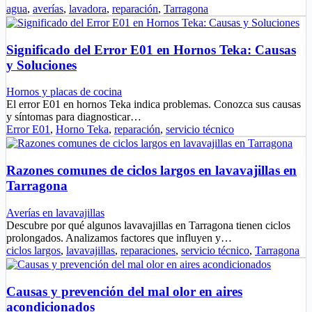
agua
,
averías
,
lavadora
,
reparación
,
Tarragona
Significado del Error E01 en Hornos Teka: Causas
y Soluciones
Hornos y placas de cocina
El error E01 en hornos Teka indica problemas. Conozca sus causas
y síntomas para diagnosticar…
Error E01
,
Horno Teka
,
reparación
,
servicio técnico
Razones comunes de ciclos largos en lavavajillas en
Tarragona
Averías en lavavajillas
Descubre por qué algunos lavavajillas en Tarragona tienen ciclos
prolongados. Analizamos factores que influyen y…
ciclos largos
,
lavavajillas
,
reparaciones
,
servicio técnico
,
Tarragona
Causas y prevención del mal olor en aires
acondicionados