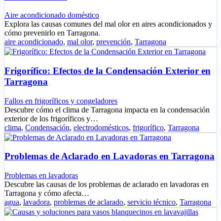
Aire acondicionado doméstico
Explora las causas comunes del mal olor en aires acondicionados y
cómo prevenirlo en Tarragona.
aire acondicionado
,
mal olor
,
prevención
,
Tarragona
Frigorífico: Efectos de la Condensación Exterior en
Tarragona
Fallos en frigoríficos y congeladores
Descubre cómo el clima de Tarragona impacta en la condensación
exterior de los frigoríficos y…
clima
,
Condensación
,
electrodomésticos
,
frigorífico
,
Tarragona
Problemas de Aclarado en Lavadoras en Tarragona
Problemas en lavadoras
Descubre las causas de los problemas de aclarado en lavadoras en
Tarragona y cómo afecta…
agua
,
lavadora
,
problemas de aclarado
,
servicio técnico
,
Tarragona