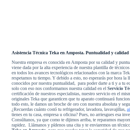
Asistencia Técnica Teka en Amposta. Puntualidad y calidad
Nuestra empresa es conocida en Amposta por su calidad y puntu
viene dada por la alta experiencia de nuestra plantilla de técnic
en todos los avances tecnológicos relacionados con la marca Te
respetamos tu tiempo. Y debido a esto, no esperarás por hora la 
conocidos por nuestra puntualidad, para poder darte a ti y a tu 
solo con eso nos conformamos nuestra calidad en el
Servicio T
certificación de nuestros especialistas, nuestro servicio en el mi
originales Teka que garanticen que tu aparato continuará funci
todo esto, le damos un broche de oro con nuestra absoluta y segur
¿Recuerdas cuánto costó tu refrigerador, lavadora, lavavajillas,
a
tienes en tu casa, empresa u oficina? Pues, no arriesgues esa inv
Consúltanos, ya que como te dijimos arriba, te reparamos mayorm
rapidez. Llámanos y pídenos una cita y te enviaremos un técnic