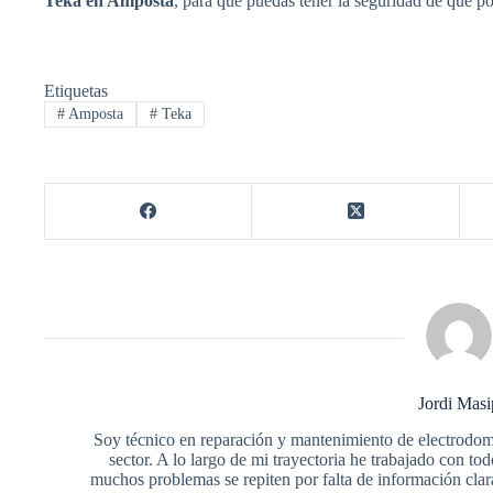
Teka en Amposta
, para que puedas tener la seguridad de que po
Etiquetas
#
Amposta
#
Teka
Jordi Masi
Soy técnico en reparación y mantenimiento de electrodom
sector. A lo largo de mi trayectoria he trabajado con t
muchos problemas se repiten por falta de información cla