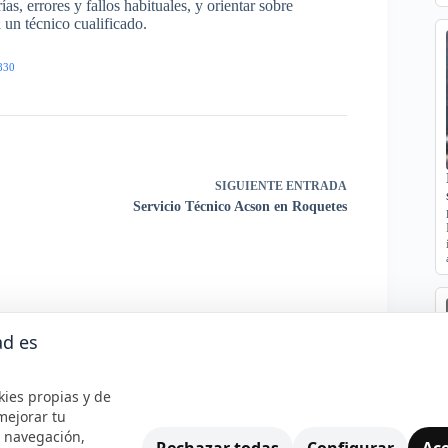
s, errores y fallos habituales, y orientar sobre
un técnico cualificado.
830
SIGUIENTE
ENTRADA
Servicio Técnico Acson en Roquetes
ad es
kies propias y de
mejorar tu
e navegación,
Rechazar todas
Configurar
Ace