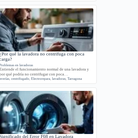
¿Por qué la lavadora no centrifuga con poca
carga?
Problemas en lavadoras
Entiende el funcionamiento normal de una lavadora y
por qué podría no centrifugar con poca…
averías
,
centrifugado
,
Electrorepara
,
lavadoras
,
Tarragona
Significado del Error F08 en Lavadora