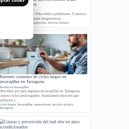
Causas y Soluciones
Hornos y placas de cocina
El error E01 en hornos Teka indica problemas. Conozca
sus causas y síntomas para diagnosticar…
Error E01
,
Horno Teka
,
reparación
,
servicio técnico
Razones comunes de ciclos largos en
lavavajillas en Tarragona
Averías en lavavajillas
Descubre por qué algunos lavavajillas en Tarragona
tienen ciclos prolongados. Analizamos factores que
influyen y…
ciclos largos
,
lavavajillas
,
reparaciones
,
servicio técnico
,
Tarragona