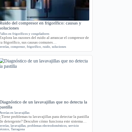
Ruido del compresor en frigorífico: causas y
soluciones
Fallos en frigoríficos y congeladores
Explora las razones del ruido al arrancar el compresor de
tu frigorífico, sus causas comunes…
averías
,
compresor
,
frigorífico
,
ruido
,
soluciones
Diagnóstico de un lavavajillas que no detecta la
pastilla
Averías en lavavajillas
¿Tiene problemas tu lavavajillas para detectar la pastilla
de detergente? Descubre cómo funciona este sistema…
averías
,
lavavajillas
,
problemas electrodomésticos
,
servicio
técnico
,
Tarragona