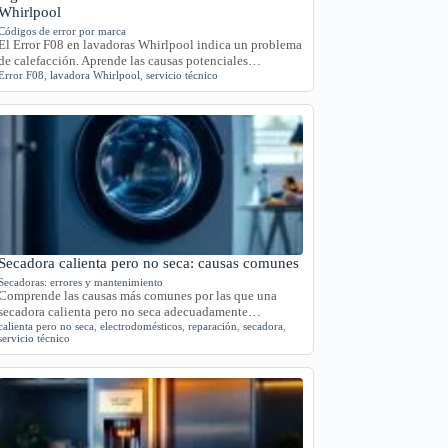
Whirlpool
Códigos de error por marca
El Error F08 en lavadoras Whirlpool indica un problema
de calefacción. Aprende las causas potenciales…
Error F08
,
lavadora Whirlpool
,
servicio técnico
Secadora calienta pero no seca: causas comunes
Secadoras: errores y mantenimiento
Comprende las causas más comunes por las que una
secadora calienta pero no seca adecuadamente…
calienta pero no seca
,
electrodomésticos
,
reparación
,
secadora
,
servicio técnico