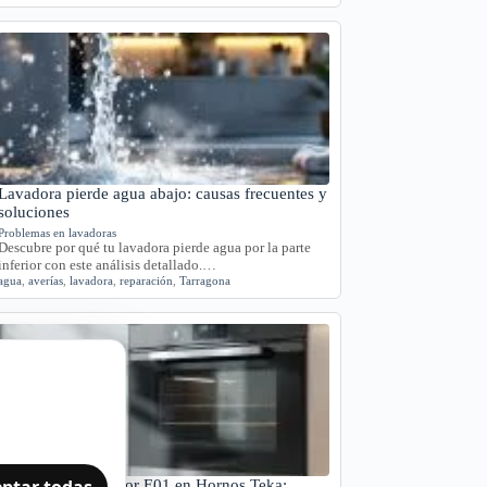
Lavadora pierde agua abajo: causas frecuentes y
soluciones
Problemas en lavadoras
Descubre por qué tu lavadora pierde agua por la parte
inferior con este análisis detallado.…
agua
,
averías
,
lavadora
,
reparación
,
Tarragona
ptar todas
Significado del Error E01 en Hornos Teka: